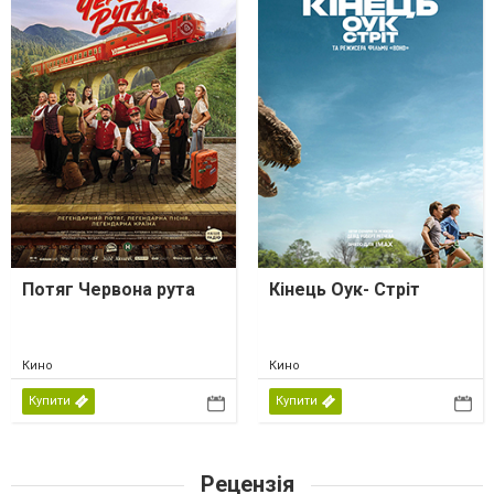
Потяг Червона рута
Кінець Оук- Стріт
Кино
Кино
Купити
Купити
Рецензія