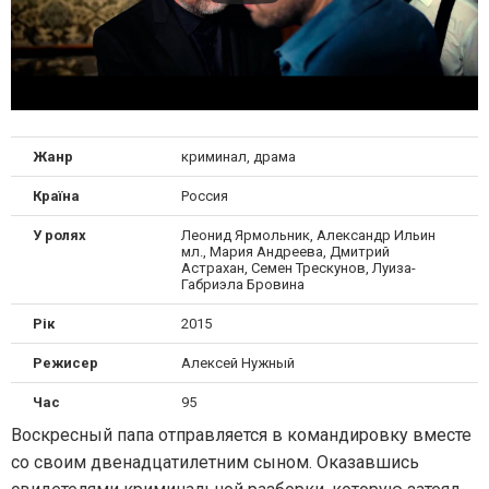
Жанр
криминал, драма
Країна
Россия
У ролях
Леонид Ярмольник, Александр Ильин
мл., Мария Андреева, Дмитрий
Астрахан, Семен Трескунов, Луиза-
Габриэла Бровина
Рік
2015
Режисер
Алексей Нужный
Час
95
Воскресный папа отправляется в командировку вместе
со своим двенадцатилетним сыном. Оказавшись