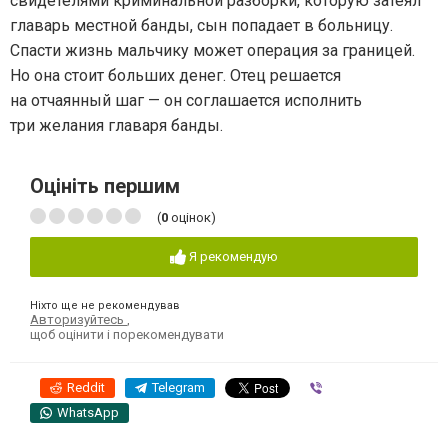
свидетелями криминальной разборки, которую затеял
главарь местной банды, сын попадает в больницу.
Спасти жизнь мальчику может операция за границей.
Но она стоит больших денег. Отец решается
на отчаянный шаг — он соглашается исполнить
три желания главаря банды.
Оцініть першим
(
0
оцінок)
Я рекомендую
Ніхто ще не рекомендував
Авторизуйтесь
,
щоб оцінити і порекомендувати
Reddit
Telegram
Viber
WhatsApp