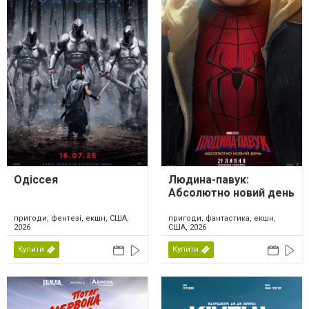
Одіссея
Людина-павук:
Абсолютно новий день
пригоди, фентезі, екшн, США,
пригоди, фантастика, екшн,
2026
США, 2026
Купити
Купити