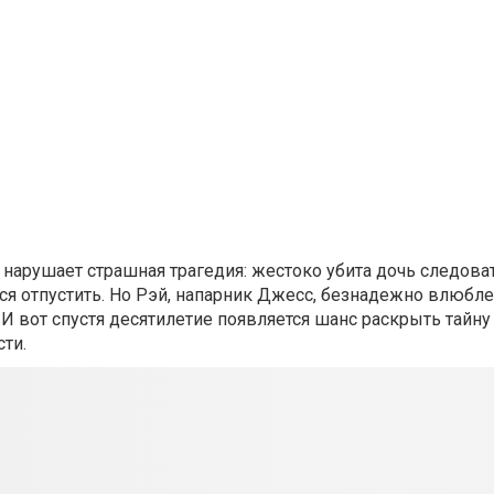
арушает страшная трагедия: жестоко убита дочь следова
ся отпустить. Но Рэй, напарник Джесс, безнадежно влюбл
 И вот спустя десятилетие появляется шанс раскрыть тайну
ти.