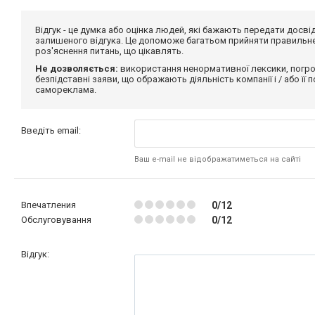
Відгук - це думка або оцінка людей, які бажають передати дос
залишеного відгука. Це допоможе багатьом прийняти правильне 
роз'яснення питань, що цікавлять.
Не дозволяється:
використання ненормативної лексики, погро
безпідставні заяви, що ображають діяльність компанії і / або її
самореклама.
Введіть email:
Ваш e-mail не відображатиметься на сайті
Впечатления
0/12
Обслуговування
0/12
Відгук: