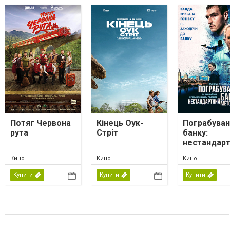
Потяг Червона
Кінець Оук-
Пограбуван
рута
Стріт
банку:
нестандар
метод
Кино
Кино
Кино
Купити
Купити
Купити