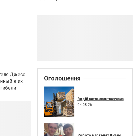
теля Джесс…
Оголошення
енный в их
 гибели
Водій автонавантажувача
04.08.26
Робота в готелях Китаю