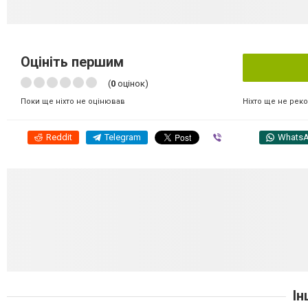
Оцініть першим
(
0
оцінок)
Ніхто ще не рек
Поки ще ніхто не оцінював
Reddit
Telegram
Viber
Whats
Ін