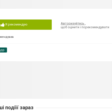
Авторизуйтесь
,
Я рекомендую
щоб оцінити і порекомендувати
омендував
App
ші подіїї зараз