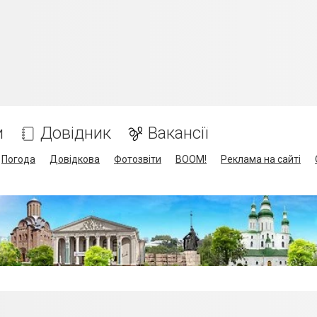
и
Довідник
Вакансії
Погода
Довідкова
Фотозвіти
BOOM!
Реклама на сайті