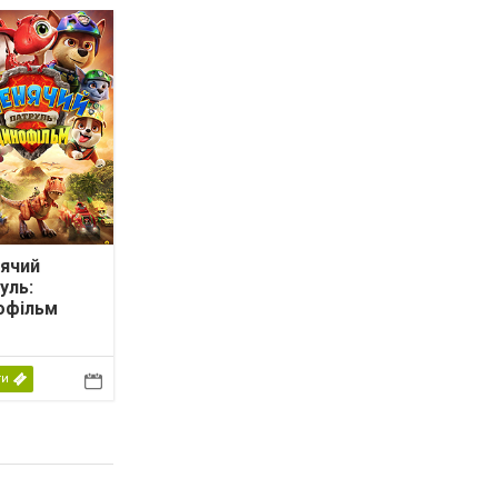
ячий
уль:
офільм
ти