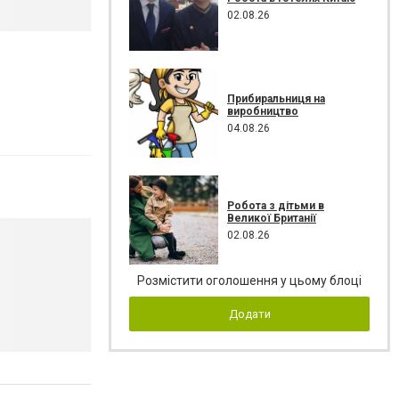
02.08.26
Прибиральниця на
виробництво
04.08.26
Робота з дітьми в
Великої Британії
02.08.26
Розмістити оголошення у цьому блоці
Додати