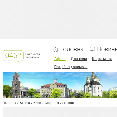
Головна
Новин
Афіша
Дозвілля
Карта міста
Потрібна допомога
Головна
Афіша
Кино
Секрет в их глазах