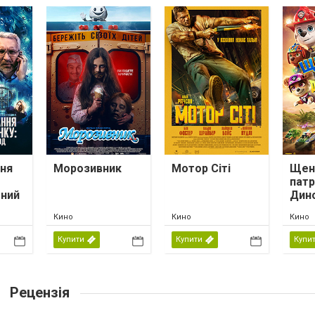
ня
Морозивник
Мотор Сіті
Щен
патр
тний
Дин
Кино
Кино
Кино
Купити
Купити
Купи
Рецензія