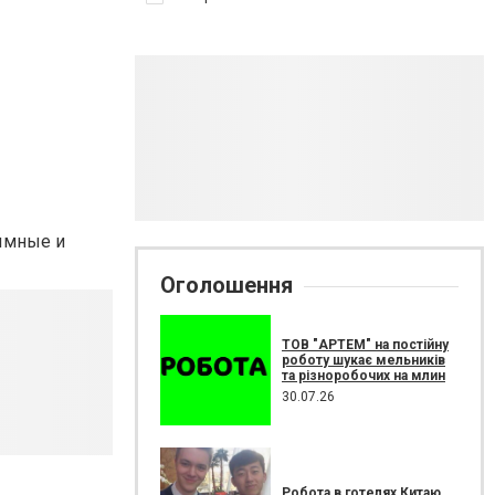
дымные и
Оголошення
ТОВ "АРТЕМ" на постійну
роботу шукає мельників
та різноробочих на млин
30.07.26
Робота в готелях Китаю