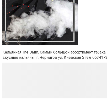
Кальянная The Dыm. Самый большой ассортимент табака в
вкусные кальяны. г. Чернигов ул. Киевская 5 тел. 063417