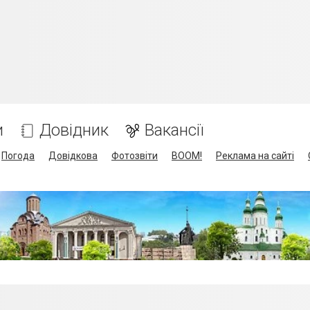
и
Довідник
Вакансії
Погода
Довідкова
Фотозвіти
BOOM!
Реклама на сайті