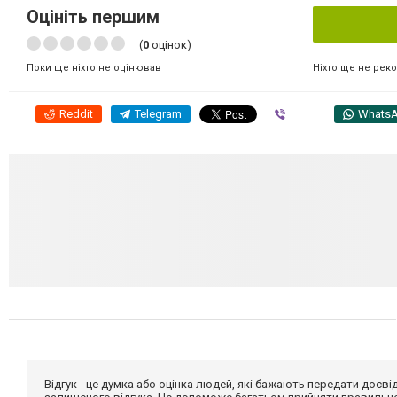
Оцініть першим
(
0
оцінок)
Ніхто ще не рек
Поки ще ніхто не оцінював
Reddit
Telegram
Viber
Whats
Відгук - це думка або оцінка людей, які бажають передати дос