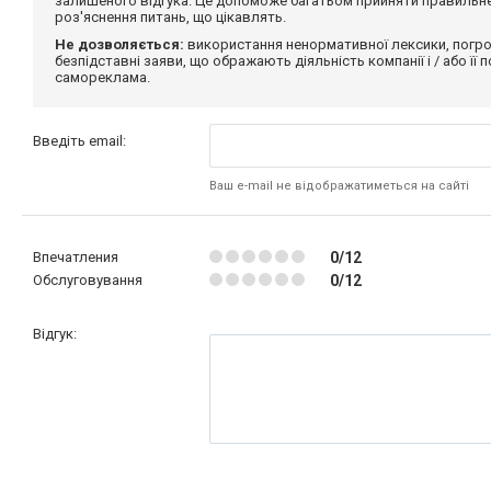
залишеного відгука. Це допоможе багатьом прийняти правильне 
роз'яснення питань, що цікавлять.
Не дозволяється:
використання ненормативної лексики, погро
безпідставні заяви, що ображають діяльність компанії і / або її
самореклама.
Введіть email:
Ваш e-mail не відображатиметься на сайті
Впечатления
0/12
Обслуговування
0/12
Відгук: