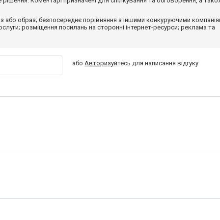
рішення. Коментарі призначені для спілкування та обговорення, а тако
з або образ; безпосереднє порівняння з іншими конкуруючими компанія
 послуги; розміщення посилань на сторонні інтернет-ресурси; реклама та
або
Авторизуйтесь
для написання відгуку