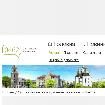
Головна
Новин
Афіша
Дозвілля
Карта міста
Потрібна допомога
Головна
Афіша
Ночная жизнь
weekend в кальянной The Dыm