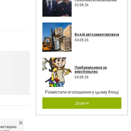
02.08.26
Водій автонавантажувача
04.08.26
Прибиральниця на
виробництво
04.08.26
Розмістити оголошення у цьому блоці
Додати
ментацією