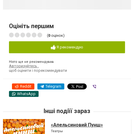
Оцініть першим
(
0
оцінок)
Я рекомендую
Ніхто ще не рекомендував
Авторизуйтесь
,
щоб оцінити і порекомендувати
Reddit
Telegram
Viber
WhatsApp
Інші подіїї зараз
«Апельсиновий Пунш»
Театры