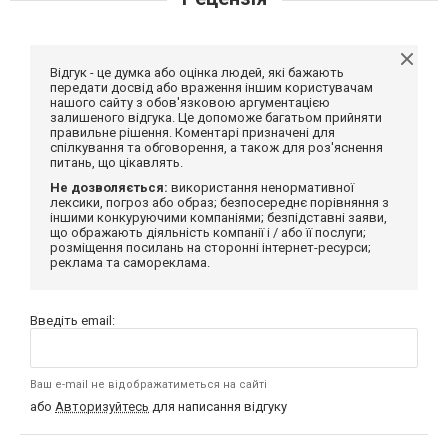
Відгук - це думка або оцінка людей, які бажають
передати досвід або враження іншим користувачам
нашого сайту з обов'язковою аргументацією
залишеного відгука. Це допоможе багатьом прийняти
правильне рішення. Коментарі призначені для
спілкування та обговорення, а також для роз'яснення
питань, що цікавлять.
Не дозволяється:
використання ненормативної
лексики, погроз або образ; безпосереднє порівняння з
іншими конкуруючими компаніями; безпідставні заяви,
що ображають діяльність компанії і / або її послуги;
розміщення посилань на сторонні інтернет-ресурси;
реклама та самореклама.
Введіть email:
Ваш e-mail не відображатиметься на сайті
або
Авторизуйтесь
для написання відгуку