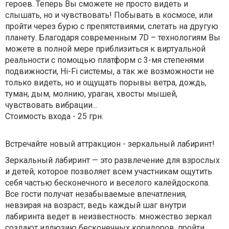
героев.
Теперь Вы сможете не просто видеть и
слышать, но и чувствовать! Побывать в космосе, или
пройти через бурю с препятствиями, слетать на другую
планету. Благодаря современным 7D – технологиям Вы
можете в полной мере приблизиться к виртуальной
реальности с помощью платформ с 3-мя степенями
подвижности, Hi-Fi системы, а так же возможности не
только видеть, но и ощущать порывы ветра, дождь,
туман, дым, молнию, ураган, хвосты мышей,
чувствовать вибрации...
Стоимость входа - 25 грн.
Встречайте новый аттракцион - зеркальный лабиринт!
Зеркальный лабиринт — это развлечение для взрослых
и детей, которое позволяет всем участникам ощутить
себя частью бесконечного и веселого калейдоскопа.
Все гости получат незабываемые впечатления,
невзирая на возраст, ведь каждый шаг внутри
лабиринта ведет в неизвестность: множество зеркал
создают иллюзию бесконечных коридоров, пройти