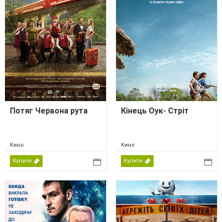
Потяг Червона рута
Кінець Оук- Стріт
Кино
Кино
Купити
Купити