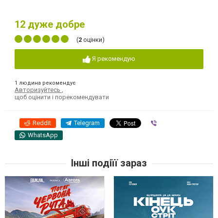
12
дуже добре
(
2
оцінки)
Я рекомендую
1 людина рекомендує
Авторизуйтесь
,
щоб оцінити і порекомендувати
Reddit
Telegram
Viber
WhatsApp
Інші подіїї зараз