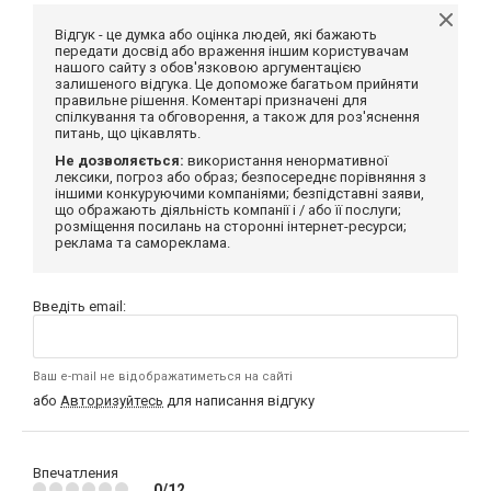
Відгук - це думка або оцінка людей, які бажають
передати досвід або враження іншим користувачам
нашого сайту з обов'язковою аргументацією
залишеного відгука. Це допоможе багатьом прийняти
правильне рішення. Коментарі призначені для
спілкування та обговорення, а також для роз'яснення
питань, що цікавлять.
Не дозволяється:
використання ненормативної
лексики, погроз або образ; безпосереднє порівняння з
іншими конкуруючими компаніями; безпідставні заяви,
що ображають діяльність компанії і / або її послуги;
розміщення посилань на сторонні інтернет-ресурси;
реклама та самореклама.
Введіть email:
Ваш e-mail не відображатиметься на сайті
або
Авторизуйтесь
для написання відгуку
Впечатления
0/12