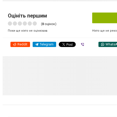
Оцініть першим
(
0
оцінок)
Ніхто ще не рек
Поки ще ніхто не оцінював
Reddit
Telegram
Viber
Whats