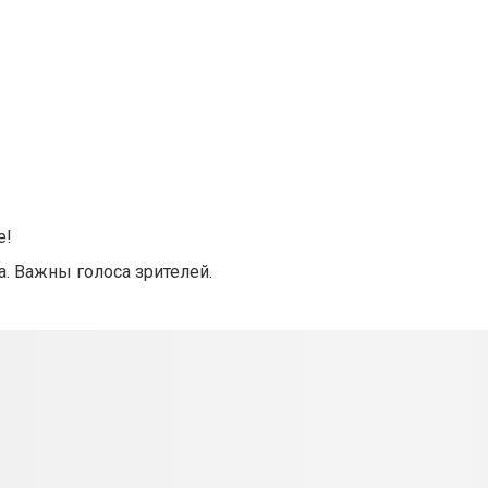
е!
а. Важны голоса зрителей.