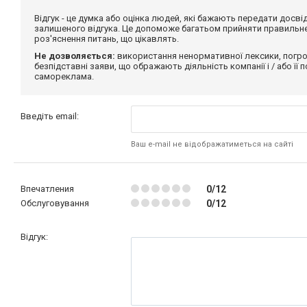
Відгук - це думка або оцінка людей, які бажають передати дос
залишеного відгука. Це допоможе багатьом прийняти правильне 
роз'яснення питань, що цікавлять.
Не дозволяється:
використання ненормативної лексики, погро
безпідставні заяви, що ображають діяльність компанії і / або її
самореклама.
Введіть email:
Ваш e-mail не відображатиметься на сайті
Впечатления
0/12
Обслуговування
0/12
Відгук: