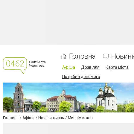
Головна
Новин
Афіша
Дозвілля
Карта міста
Потрібна допомога
Головна
Афіша
Ночная жизнь
Мисс Металл