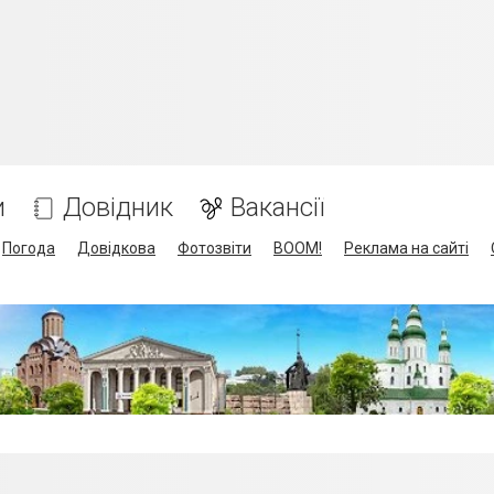
и
Довідник
Вакансії
Погода
Довідкова
Фотозвіти
BOOM!
Реклама на сайті