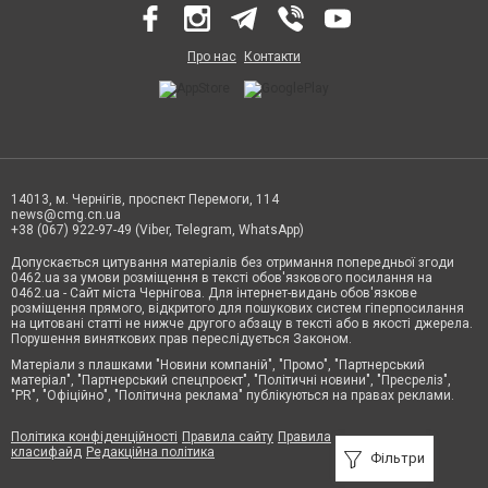
Про нас
Контакти
14013, м. Чернігів, проспект Перемоги, 114
news@cmg.cn.ua
+38 (067) 922-97-49 (Viber, Telegram, WhatsApp)
Допускається цитування матеріалів без отримання попередньої згоди
0462.ua за умови розміщення в тексті обов'язкового посилання на
0462.ua - Сайт міста Чернігова. Для інтернет-видань обов'язкове
розміщення прямого, відкритого для пошукових систем гіперпосилання
на цитовані статті не нижче другого абзацу в тексті або в якості джерела.
Порушення виняткових прав переслідується Законом.
Матеріали з плашками "Новини компаній", "Промо", "Партнерський
матеріал", "Партнерський спецпроєкт", "Політичні новини", "Пресреліз",
"PR", "Офіційно", "Політична реклама" публікуються на правах реклами.
Політика конфіденційності
Правила сайту
Правила
класифайд
Редакційна політика
Фільтри