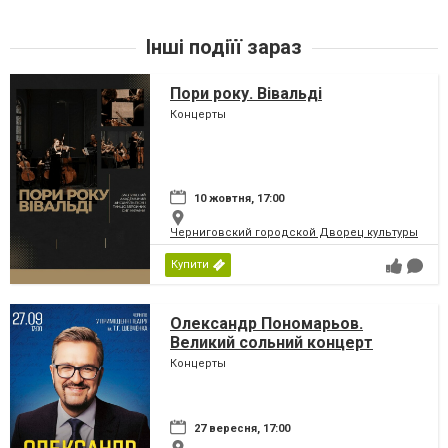
Інші подіїї зараз
Пори року. Вівальді
Концерты
10 жовтня, 17:00
Черниговский городской Дворец культуры
Купити
Олександр Пономарьов.
Великий сольний концерт
Концерты
27 вересня, 17:00