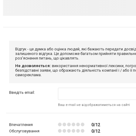
Відгук - це думка або оцінка людей, які бажають передати дос
залишеного відгука. Це допоможе багатьом прийняти правильне 
роз'яснення питань, що цікавлять.
Не дозволяється:
використання ненормативної лексики, погро
безпідставні заяви, що ображають діяльність компанії і / або її
самореклама.
Введіть email:
Ваш e-mail не відображатиметься на сайті
Впечатления
0/12
Обслуговування
0/12