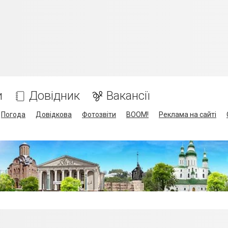
и
Довідник
Вакансії
Погода
Довідкова
Фотозвіти
BOOM!
Реклама на сайті