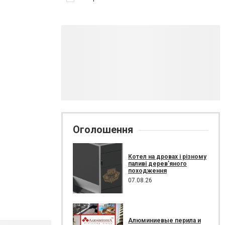
Оголошення
Котел на дровах і різному
паливі дерев’яного
походження
07.08.26
Алюминиевые перила и