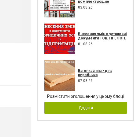
комплектующие
03.08.26
Внесення змін в установчі
документи ТОВ, ПП, ФОП.
01.08.26
Вагонка липа - ціна
виробника
07.08.26
Розмістити оголошення у цьому блоці
Додати