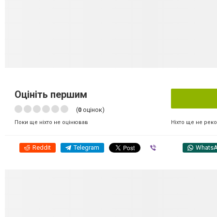
Оцініть першим
(
0
оцінок)
Ніхто ще не рек
Поки ще ніхто не оцінював
Reddit
Telegram
Viber
Whats