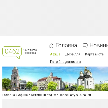
Головна
Новин
Афіша
Дозвілля
Карта міста
Потрібна допомога
Головна
Афіша
Активный отдых
Dance Party в Океании