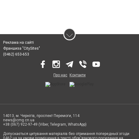
Реклама на сайті
Франшиза "CitySites"
(0462) 653-653
Про нас
Контакти
14013, м. Чернігів, проспект Перемоги, 114
news@cmg.cn.ua
+38 (067) 922-97-49 (Viber, Telegram, WhatsApp)
Допускається цитування матеріалів без отримання попередньої згоди
0462.ua за умови розміщення в тексті обов'язкового посилання на