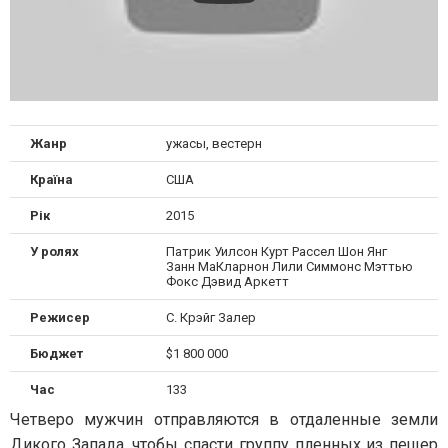
Жанр
ужасы, вестерн
Країна
США
Рік
2015
У ролях
Патрик Уилсон Курт Рассел Шон Янг
Занн МаКларнон Лили Симмонс Мэттью
Фокс Дэвид Аркетт
Режисер
С. Крэйг Залер
Бюджет
$1 800 000
Час
133
Четверо мужчин отправляются в отдаленные земли
Дикого Запада, чтобы спасти группу пленных из пещер