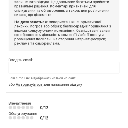
залишеного відгука. Це допоможе багатьом прийняти
правильне рішення. Коментарі призначені для
спілкування та обговорення, а також для роз'яснення
питань, що цікавлять.
Не дозволяється:
використання ненормативної
лексики, погроз або образ; безпосереднє порівняння з
іншими конкуруючими компаніями; безпідставні заяви,
що ображають діяльність компанії і / або її послуги;
розміщення посилань на сторонні інтернет-ресурси;
реклама та самореклама.
Введіть email:
Ваш e-mail не відображатиметься на сайті
або
Авторизуйтесь
для написання відгуку
Впечатления
0/12
Обслуговування
0/12