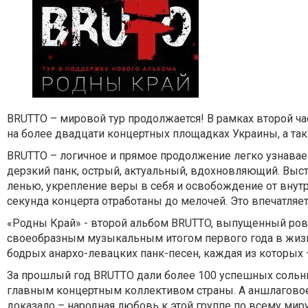
BRUTTO – мировой тур продолжается!
В рамках второй ч
на более двадцати концертных площадках Украины, а так
BRUTTO – логичное и прямое продолжение легко узнавае
дерзкий панк, острый, актуальный, вдохновляющий. Высту
ленью, укрепление веры в себя и освобождение от вну
секунда концерта отработаны до мелочей. Это впечатляет
«Родны Край» - второй альбом BRUTTO
, выпущенный ров
своеобразным музыкальным итогом первого года в жизн
бодрых анархо-левацких панк-песен, каждая из которых
За прошлый год BRUTTO дали более 100 успешных сольны
главным концертным коллективом страны. А аншлаговое
доказало – народная любовь к этой группе по всему ми