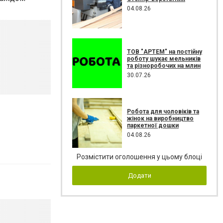
04.08.26
ТОВ "АРТЕМ" на постійну
роботу шукає мельників
та різноробочих на млин
30.07.26
Робота для чоловіків та
жінок на виробництво
паркетної дошки
04.08.26
Розмістити оголошення у цьому блоці
Додати