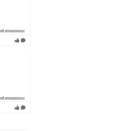
ий музыкально-драматический театр имени Т.Г.Шевченко
ий музыкально-драматический театр имени Т.Г.Шевченко