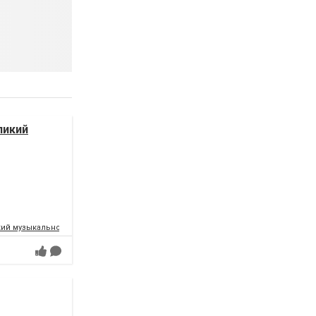
ликий
ий музыкально-драматический театр имени Т.Г.Шевченко