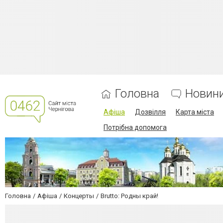
Головна
Новин
Афіша
Дозвілля
Карта міста
Потрібна допомога
Головна
Афіша
Концерты
Brutto: Родны край!