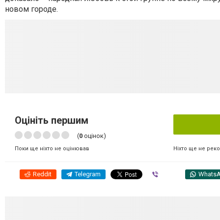
новом городе.
Оцініть першим
(
0
оцінок)
Ніхто ще не рек
Поки ще ніхто не оцінював
Reddit
Telegram
Viber
Whats