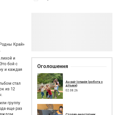
Родны Край»
.
 лихой и
Это бой с
Оголошення
ну и каждая
Au pair Іспанія (робота з
льбом стал
дітьми)
к из 12
02.08.26
ы.
или группу
ода еще раз
 каждом
Столяр-верстатник