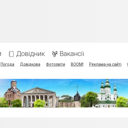
и
Довідник
Вакансії
Погода
Довідкова
Фотозвіти
BOOM!
Реклама на сайті