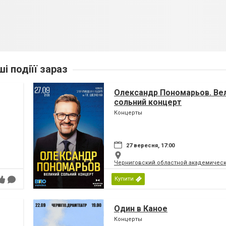
ші подіїї зараз
Олександр Пономарьов. Ве
сольний концерт
Концерты
27 вересня, 17:00
Черниговский областной академическ
Купити
Один в Каное
Концерты