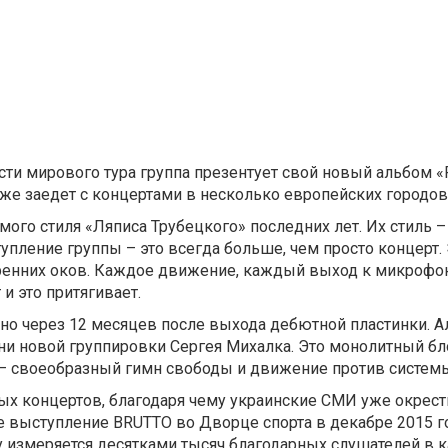
асти мирового тура группа презентует свой новый альбом
«
же заедет с концертами в несколько европейских городов
мого стиля «Ляписа Трубецкого» последних лет.
Их стиль –
пление группы – это всегда больше, чем просто концерт. 
тренних оков. Каждое движение, каждый выход к микрофо
 и это притягивает.
но через 12 месяцев после выхода дебютной пластинки. А
и новой группировки Сергея Михалка. Это монолитный бло
 – своеобразный гимн свободы и движение против систем
х концертов, благодаря чему украинские СМИ уже окрест
 выступление BRUTTO во Дворце спорта в декабре 2015 г
ру измеряется десятками тысяч благодарных слушателей в