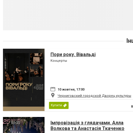
Ін
Пори року. Вівальді
Концерты
10 жовтня, 17:00
Черниговский городской Дворец культуры
Купити
Імпровізація з глядачами. Алла
Волкова та Анастасія Ткаченко