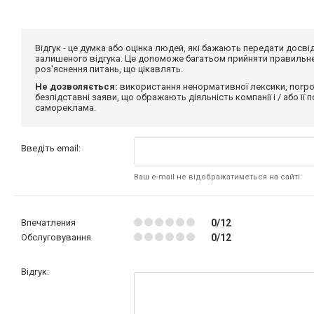
Відгук - це думка або оцінка людей, які бажають передати дос
залишеного відгука. Це допоможе багатьом прийняти правильне 
роз'яснення питань, що цікавлять.
Не дозволяється:
використання ненормативної лексики, погро
безпідставні заяви, що ображають діяльність компанії і / або її
самореклама.
Введіть email:
Ваш e-mail не відображатиметься на сайті
Впечатления
0/12
Обслуговування
0/12
Відгук: