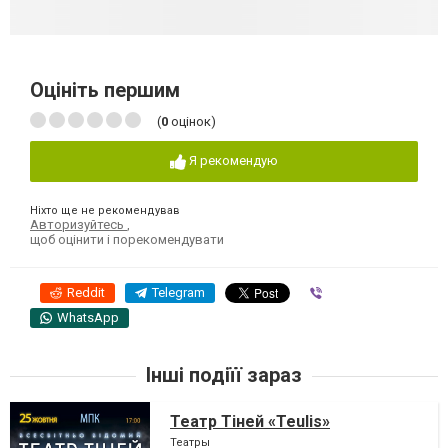
Оцініть першим
(
0
оцінок)
Я рекомендую
Ніхто ще не рекомендував
Авторизуйтесь
,
щоб оцінити і порекомендувати
Reddit
Telegram
Viber
WhatsApp
Інші подіїї зараз
Театр Тіней «Teulis»
Театры