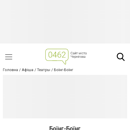
Головна
Афіша
Театры
Боїнг-Боїнг
Боїнг-Боїнг