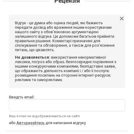
Рецензія
Відгук - це думка або оцінка людей, які бажають
передати досвід або враження іншим користувачам
нашого сайту з обов'язковою аргументацією
залишеного відгука. Це допоможе багатьом прийняти
правильне рішення. Коментарі призначені для
спілкування та обговорення, а також для роз'яснення
питань, що цікавлять.
Не дозволяється:
використання ненормативної
лексики, погроз або образ; безпосереднє порівняння з
іншими конкуруючими компаніями; безпідставні заяви,
що ображають діяльність компанії і / або її послуги;
розміщення посилань на сторонні інтернет-ресурси;
реклама та самореклама.
Введіть email:
Ваш e-mail не відображатиметься на сайті
або
Авторизуйтесь
для написання відгуку