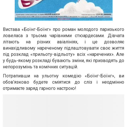
Вистава «Боїнг-Боїнг» про роман молодого паризького
ловеласа з трьома чарівними стюардесами. Дівчата
літають на різних авіалініях, і це дозволяє
винахідливому нареченому підлаштовувати своє життя
під розклад «прильоту-відльоту» всіх «наречених». Але
у будь-якому розкладі бувають зміни, які призводять до
непорозумінь та комічних ситуацій.
Потрапивши на ульотну комедію «Боїнг-Боїнг», ви
обов’язково будете сміятися до сліз і неодмінно
отримаєте заряд гарного настрою!