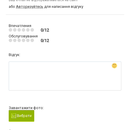
Ваш e-mail не відображатиметься на сайті
або
Авторизуйтесь
для написання відгуку
Впечатления
0/12
Обслуговування
0/12
Відгук:
Завантажити фото:
Вибрати