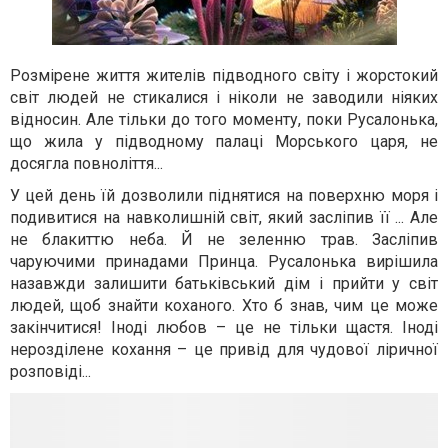
Розмірене життя жителів підводного світу і жорстокий
світ людей не стикалися і ніколи не заводили ніяких
відносин. Але тільки до того моменту, поки Русалонька,
що жила у підводному палаці Морського царя, не
досягла повноліття...
У цей день їй дозволили піднятися на поверхню моря і
подивитися на навколишній світ, який засліпив її ... Але
не блакиттю неба. Й не зеленню трав. Засліпив
чаруючими принадами Принца. Русалонька вирішила
назавжди залишити батьківський дім і прийти у світ
людей, щоб знайти коханого. Хто б знав, чим це може
закінчитися! Іноді любов – це не тільки щастя. Іноді
нерозділене кохання – це привід для чудової ліричної
розповіді...