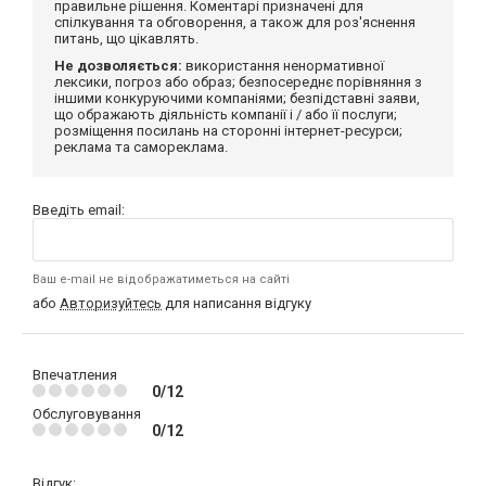
правильне рішення. Коментарі призначені для
спілкування та обговорення, а також для роз'яснення
питань, що цікавлять.
Не дозволяється:
використання ненормативної
лексики, погроз або образ; безпосереднє порівняння з
іншими конкуруючими компаніями; безпідставні заяви,
що ображають діяльність компанії і / або її послуги;
розміщення посилань на сторонні інтернет-ресурси;
реклама та самореклама.
Введіть email:
Ваш e-mail не відображатиметься на сайті
або
Авторизуйтесь
для написання відгуку
Впечатления
0/12
Обслуговування
0/12
Відгук: