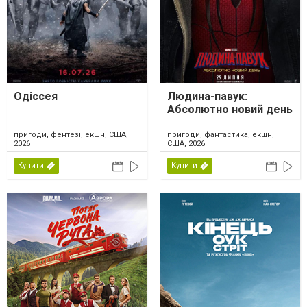
Одіссея
Людина-павук:
Абсолютно новий день
пригоди, фентезі, екшн, США,
пригоди, фантастика, екшн,
2026
США, 2026
Купити
Купити