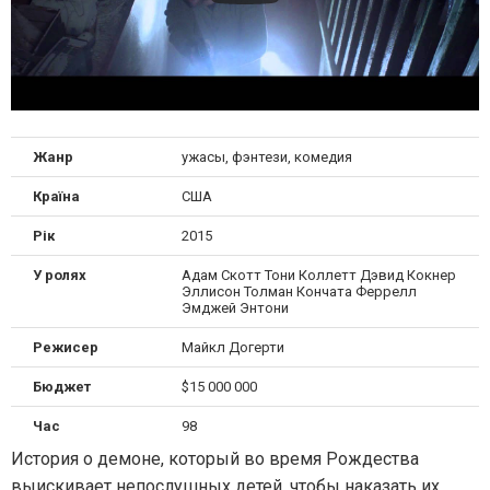
Жанр
ужасы, фэнтези, комедия
Країна
США
Рік
2015
У ролях
Адам Скотт Тони Коллетт Дэвид Кокнер
Эллисон Толман Кончата Феррелл
Эмджей Энтони
Режисер
Майкл Догерти
Бюджет
$15 000 000
Час
98
История о демоне, который во время Рождества
выискивает непослушных детей, чтобы наказать их.