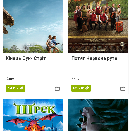
Кінець Оук- Стріт
Потяг Червона рута
Кино
Кино
Купити
Купити