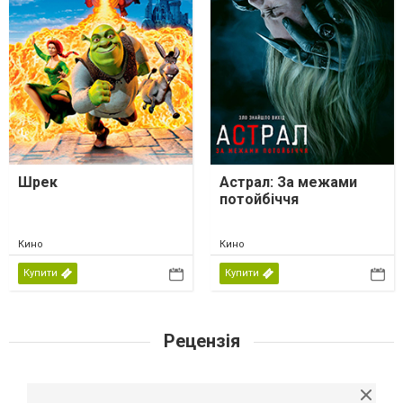
Шрек
Астрал: За межами
потойбіччя
Кино
Кино
Купити
Купити
Рецензія