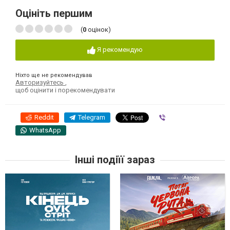
Оцініть першим
(
0
оцінок)
Я рекомендую
Ніхто ще не рекомендував
Авторизуйтесь
,
щоб оцінити і порекомендувати
Reddit
Telegram
Viber
WhatsApp
Інші подіїї зараз