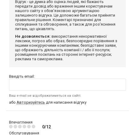
Відгук - це думка або оцінка людей, які бажають
передати досвід або враження іншим користувачам
нашого сайту з обов'язковою аргументацією
залишеного відгука. Це допоможе багатьом прийняти
правильне рішення. Коментарі призначені для
спілкування та обговорення, а також для роз'яснення
питань, що цікавлять.
Не дозволяється:
використання ненормативної
лексики, погроз або образ; безпосереднє порівняння з
іншими конкуруючими компаніями; безпідставні заяви,
що ображають діяльність компанії і / або її послуги;
розміщення посилань на сторонні інтернет-ресурси;
реклама та самореклама.
Введіть email:
Ваш e-mail не відображатиметься на сайті
або
Авторизуйтесь
для написання відгуку
Впечатления
0/12
Обслуговування