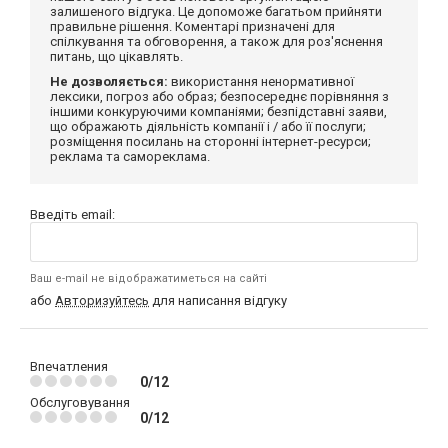
залишеного відгука. Це допоможе багатьом прийняти
правильне рішення. Коментарі призначені для
спілкування та обговорення, а також для роз'яснення
питань, що цікавлять.
Не дозволяється:
використання ненормативної
лексики, погроз або образ; безпосереднє порівняння з
іншими конкуруючими компаніями; безпідставні заяви,
що ображають діяльність компанії і / або її послуги;
розміщення посилань на сторонні інтернет-ресурси;
реклама та самореклама.
Введіть email:
Ваш e-mail не відображатиметься на сайті
або
Авторизуйтесь
для написання відгуку
Впечатления
0/12
Обслуговування
0/12