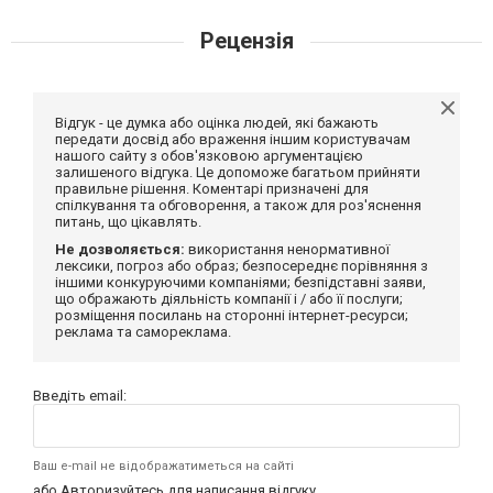
Рецензія
Відгук - це думка або оцінка людей, які бажають
передати досвід або враження іншим користувачам
нашого сайту з обов'язковою аргументацією
залишеного відгука. Це допоможе багатьом прийняти
правильне рішення. Коментарі призначені для
спілкування та обговорення, а також для роз'яснення
питань, що цікавлять.
Не дозволяється:
використання ненормативної
лексики, погроз або образ; безпосереднє порівняння з
іншими конкуруючими компаніями; безпідставні заяви,
що ображають діяльність компанії і / або її послуги;
розміщення посилань на сторонні інтернет-ресурси;
реклама та самореклама.
Введіть email:
Ваш e-mail не відображатиметься на сайті
або
Авторизуйтесь
для написання відгуку