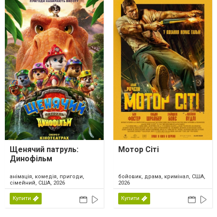
Щенячий патруль:
Мотор Сіті
Динофільм
анімація, комедія, пригоди,
бойовик, драма, кримінал, США,
сімейний, США, 2026
2026
Купити
Купити