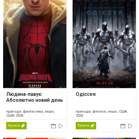
Людина-павук:
Одіссея
Абсолютно новий день
пригоди, фантастика, екшн,
пригоди, фентезі, екшн, США,
США, 2026
2026
Купити
Купити