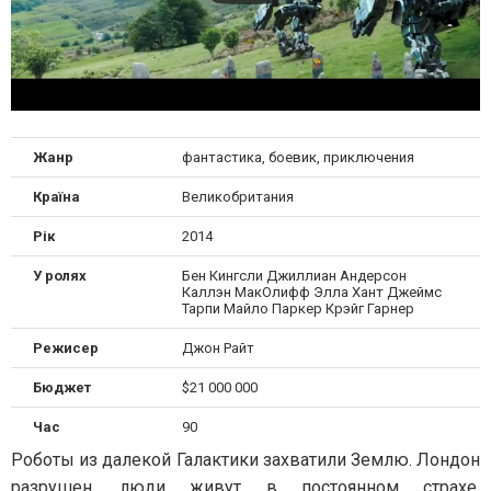
Жанр
фантастика, боевик, приключения
Країна
Великобритания
Рік
2014
У ролях
Бен Кингсли Джиллиан Андерсон
Каллэн МакОлифф Элла Хант Джеймс
Тарпи Майло Паркер Крэйг Гарнер
Режисер
Джон Райт
Бюджет
$21 000 000
Час
90
Роботы из далекой Галактики захватили Землю. Лондон
разрушен, люди живут в постоянном страхе.