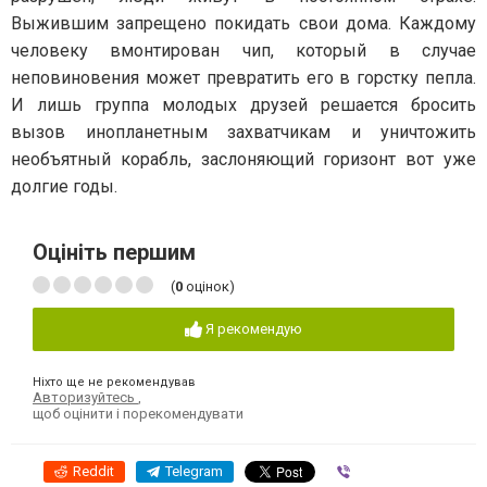
Выжившим запрещено покидать свои дома. Каждому
человеку вмонтирован чип, который в случае
неповиновения может превратить его в горстку пепла.
И лишь группа молодых друзей решается бросить
вызов инопланетным захватчикам и уничтожить
необъятный корабль, заслоняющий горизонт вот уже
долгие годы.
Оцініть першим
(
0
оцінок)
Я рекомендую
Ніхто ще не рекомендував
Авторизуйтесь
,
щоб оцінити і порекомендувати
Reddit
Telegram
Viber