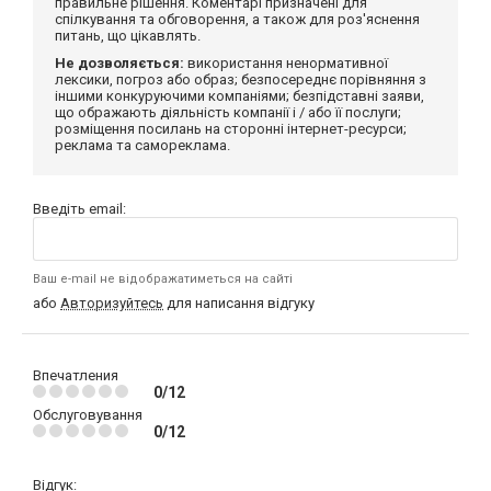
правильне рішення. Коментарі призначені для
спілкування та обговорення, а також для роз'яснення
питань, що цікавлять.
Не дозволяється:
використання ненормативної
лексики, погроз або образ; безпосереднє порівняння з
іншими конкуруючими компаніями; безпідставні заяви,
що ображають діяльність компанії і / або її послуги;
розміщення посилань на сторонні інтернет-ресурси;
реклама та самореклама.
Введіть email:
Ваш e-mail не відображатиметься на сайті
або
Авторизуйтесь
для написання відгуку
Впечатления
0/12
Обслуговування
0/12
Відгук: