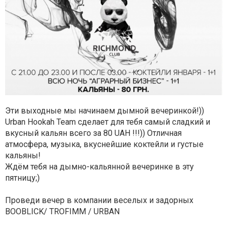
Эти выходные мы начинаем дымной вечеринкой!))
Urban Hookah Team сделает для тебя самый сладкий и
вкусный кальян всего за 80 UAH !!!)) Отличная
атмосфера, музыка, вкуснейшие коктейли и густые
кальяны!
Ждём тебя на дымно-кальянной вечеринке в эту
пятницу;)
Проведи вечер в компании веселых и задорных
BOOBLICK/ TROFIMM / URBAN