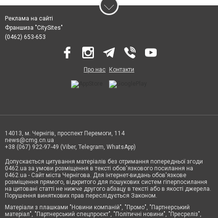
Реклама на сайті
Франшиза "CitySites"
(0462) 653-653
Про нас
Контакти
14013, м. Чернігів, проспект Перемоги, 114
news@cmg.cn.ua
+38 (067) 922-97-49 (Viber, Telegram, WhatsApp)
Допускається цитування матеріалів без отримання попередньої згоди
0462.ua за умови розміщення в тексті обов'язкового посилання на
0462.ua - Сайт міста Чернігова. Для інтернет-видань обов'язкове
розміщення прямого, відкритого для пошукових систем гіперпосилання
на цитовані статті не нижче другого абзацу в тексті або в якості джерела.
Порушення виняткових прав переслідується Законом.
Матеріали з плашками "Новини компаній", "Промо", "Партнерський
матеріал", "Партнерський спецпроєкт", "Політичні новини", "Пресреліз",