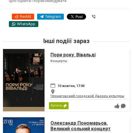
щоб оцінити і порекомендувати
Reddit
Telegram
Viber
WhatsApp
Інші подіїї зараз
Пори року. Вівальді
Концерты
10 жовтня, 17:00
Черниговский городской Дворец культуры
Купити
Олександр Пономарьов.
Великий сольний концерт