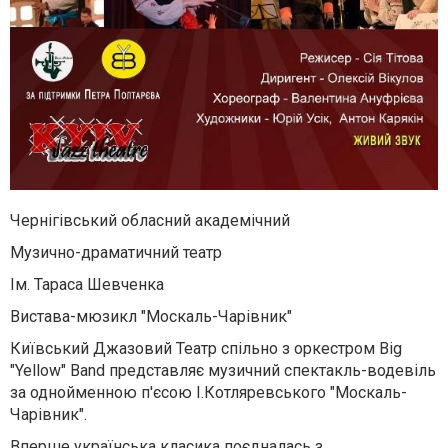
Чернігівський обласний академічний
Музично-драматичний театр
Ім. Тараса Шевченка
Вистава-мюзикл "Москаль-Чарівник"
Київський Джазовий Театр спільно з оркестром Big
"Yellow" Band представляє музичний спектакль-водевіль
за однойменною п'єсою І.Котляревського "Москаль-
Чарівник".
Вперше українська класика поєдналась з