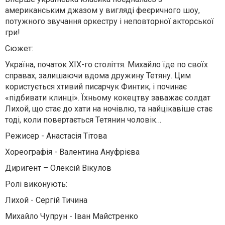
американським джазом у вигляді феєричного шоу,
потужного звучання оркестру і неповторної акторської
гри!
Сюжет:
Україна, початок XIX-го століття. Михайло їде по своїх
справах, залишаючи вдома дружину Тетяну. Цим
користується хтивий писарчук Финтик, і починає
«підбивати клинці». Їхньому кокецтву заважає солдат
Лихой, що стає до хати на ночівлю, та найцікавіше стає
тоді, коли повертається Тетянин чоловік…
Режисер - Анастасія Тітова
Хореографія - Валентина Ануфрієва
Диригент – Олексій Вікулов
Ролі виконують:
Лихой - Сергій Тичина
Михайло Чупрун - Іван Майстренко