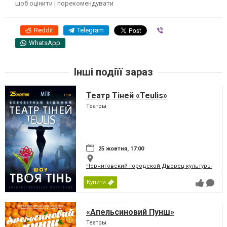
щоб оцінити і порекомендувати
Reddit
Telegram
Viber
WhatsApp
Інші подіїї зараз
Театр Тіней «Teulis»
Театры
25 жовтня, 17:00
Черниговский городской Дворец культуры
Купити
«Апельсиновий Пунш»
Театры