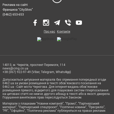
Реклама на сайті
Франшиза "CitySites"
(0462) 653-653
Про нас
Контакти
14013, м. Чернігів, проспект Перемоги, 114
news@cmg.cn.ua
+38 (067) 922-97-49 (Viber, Telegram, WhatsApp)
Допускається цитування матеріалів без отримання попередньої згоди
0462.ua за умови розміщення в тексті обов'язкового посилання на
0462.ua - Сайт міста Чернігова. Для інтернет-видань обов'язкове
розміщення прямого, відкритого для пошукових систем гіперпосилання
на цитовані статті не нижче другого абзацу в тексті або в якості джерела.
Порушення виняткових прав переслідується Законом.
Матеріали з плашками "Новини компаній", "Промо", "Партнерський
матеріал", "Партнерський спецпроєкт", "Політичні новини", "Пресреліз",
"PR", "Офіційно", "Політична реклама" публікуються на правах реклами.