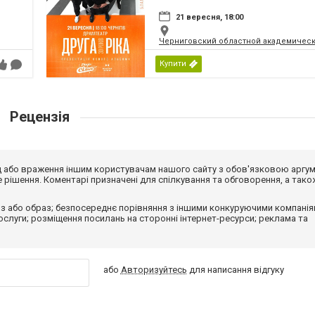
21 вересня, 18:00
Черниговский областной академическ
Купити
Рецензія
від або враження іншим користувачам нашого сайту з обов'язковою аргу
рішення. Коментарі призначені для спілкування та обговорення, а тако
з або образ; безпосереднє порівняння з іншими конкуруючими компанія
 послуги; розміщення посилань на сторонні інтернет-ресурси; реклама та
або
Авторизуйтесь
для написання відгуку