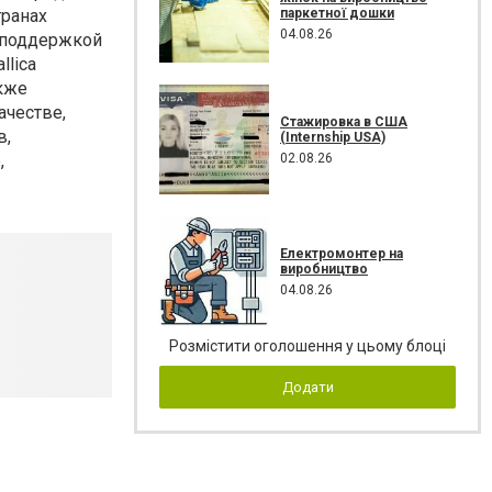
паркетної дошки
транах
04.08.26
й поддержкой
llica
акже
ачестве,
Стажировка в США
в,
(Internship USA)
02.08.26
,
Електромонтер на
виробництво
04.08.26
Розмістити оголошення у цьому блоці
Додати