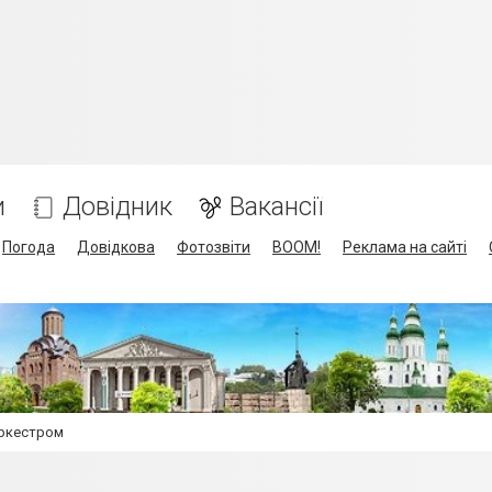
и
Довідник
Вакансії
Погода
Довідкова
Фотозвіти
BOOM!
Реклама на сайті
оркестром