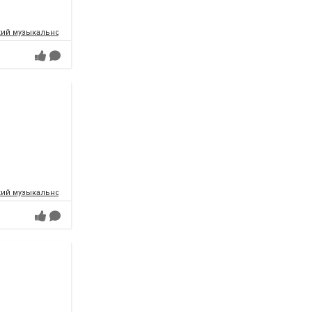
ий музыкально-драматический театр имени Т.Г.Шевченко
ий музыкально-драматический театр имени Т.Г.Шевченко