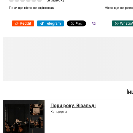
(
0
оцінок)
Ніхто ще не рек
Поки ще ніхто не оцінював
Reddit
Telegram
Viber
Whats
Ін
Пори року. Вівальді
Концерты