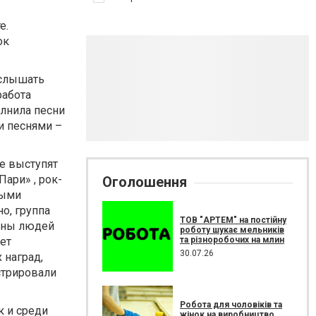
е.
ок
услышать
работа
олнила песни
и песнями –
е выступят
ари» , рок-
Оголошення
ными
о, группа
ТОВ "АРТЕМ" на постійну
ионы людей
роботу шукає мельників
та різноробочих на млин
ет
30.07.26
 наград,
стрировали
Робота для чоловіків та
к и среди
жінок на виробництво