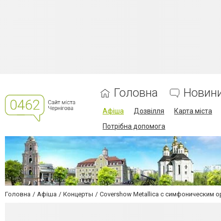
Головна
Новин
Афіша
Дозвілля
Карта міста
Потрібна допомога
Головна
Афіша
Концерты
Covershow Metallica с симфоническим 