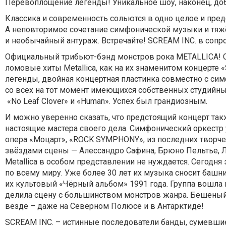
Перевоплощение легенды! Уникальное шоу, наконец, доб
Классика и современность сольются в одно целое и пред
А неповторимое сочетание симфонической музыки и тяжё
и необычайный антураж. Встречайте! SCREAM INC. в соп
Официальный трибьют-бэнд монстров рока METALLICA! С
ломовые хиты Metallica, как на их знаменитом концерте 
легенды, двойная концертная пластинка совместно с си
со всех на тот момент имеющихся собственных студийных
«No Leaf Clover» и «Human». Успех был грандиозным.
И можно уверенно сказать, что предстоящий концерт так
настоящие мастера своего дела. Симфонический оркестр 
опера «Моцарт», «ROCK SYMPHONY», из последних творч
звёздами сцены — Алессандро Сафина, Брюно Пельтье, Л
Metallica в особом представлении не нуждается. Сегодн
по всему миру. Уже более 30 лет их музыка сносит баш
их культовый «Чёрный альбом» 1991 года. Группа вошла 
делила сцену с большинством монстров жанра. Бешеный
везде – даже на Северном Полюсе и в Антарктиде!
SCREAM INC. – истинные последователи банды, сумевшие д