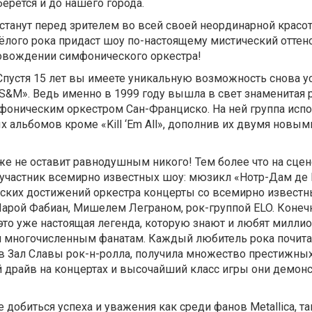
ерётся и до нашего города.
станут перед зрителем во всей своей неординарной красот
лого рока придаст шоу по-настоящему мистический оттен
ровождении симфонического оркестра!
пустя 15 лет вы имеете уникальную возможность снова 
«S&M». Ведь именно в 1999 году вышла в свет знаменитая 
мфоническим оркестром Сан-Франциско. На ней группа исп
 альбомов кроме «Kill ‘Em All», дополнив их двумя новым
же не оставит равнодушным никого! Тем более что на сцен
участник всемирно известных шоу: мюзикл «Нотр-Дам де П
еских достижений оркестра концерты со всемирно извест
арой Фабиан, Мишелем Леграном, рок-группой ELO. Конечн
я это уже настоящая легенда, которую знают и любят милл
ни многочисленным фанатам. Каждый любитель рока почита
в Зал Славы рок-н-ролла, получила множество престижных
 драйв на концертах и высочайший класс игры они демон
обиться успеха и уважения как среди фанов Metallica, та