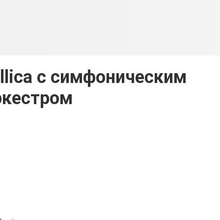
llica с симфоническим
ркестром