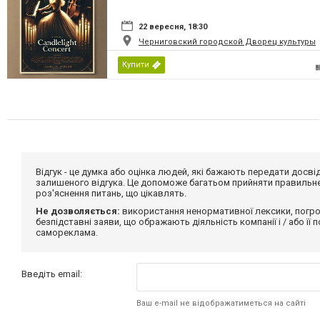
22 вересня, 18:30
Черниговский городской Дворец культуры
Купити
Відгук - це думка або оцінка людей, які бажають передати дос
залишеного відгука. Це допоможе багатьом прийняти правильне 
роз'яснення питань, що цікавлять.
Не дозволяється:
використання ненормативної лексики, погро
безпідставні заяви, що ображають діяльність компанії і / або її
самореклама.
Введіть email:
Ваш e-mail не відображатиметься на сайті