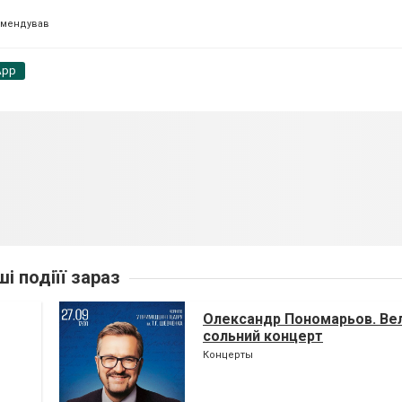
омендував
App
ші подіїї зараз
Олександр Пономарьов. Ве
сольний концерт
Концерты