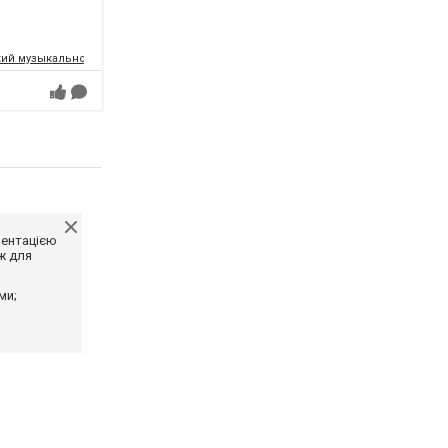
ий музыкально-драматический театр имени Т.Г.Шевченко
ментацією
ж для
ми;