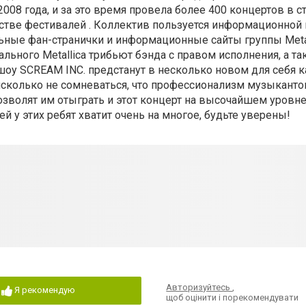
008 года, и за это время провела более 400 концертов в с
естве фестивалей . Коллектив пользуется информационно
альные фан-странички и информационные сайты группы Meta
иального Metallica трибьют бэнда с правом исполнения, а т
оу SCREAM INC. предстанут в несколько новом для себя к
сколько не сомневаться, что профессионализм музыканто
озволят им отыграть и этот концерт на высочайшем уровне
й у этих ребят хватит очень на многое, будьте уверены!
Авторизуйтесь
,
Я рекомендую
щоб оцінити і порекомендувати