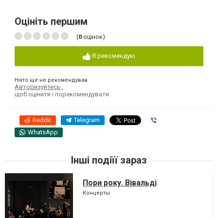
Оцініть першим
(
0
оцінок)
Я рекомендую
Ніхто ще не рекомендував
Авторизуйтесь
,
щоб оцінити і порекомендувати
Reddit
Telegram
Viber
WhatsApp
Інші подіїї зараз
Пори року. Вівальді
Концерты