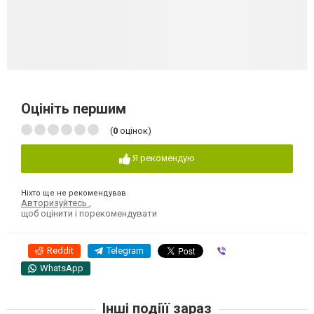
Оцініть першим
(
0
оцінок)
Я рекомендую
Ніхто ще не рекомендував
Авторизуйтесь
,
щоб оцінити і порекомендувати
Reddit
Telegram
Viber
WhatsApp
Інші подіїї зараз