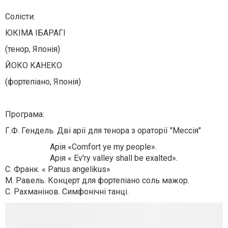
Солісти:
ЮКІМА ІБАРАГІ
(тенор, Японія)
ЙОКО КАНЕКО
(фортепіано, Японія)
Програма:
Г.Ф. Гендель. Дві арії для тенора з ораторії "Мессія"
Арія «Comfort ye my people».
Арія « Ev'ry valley shall be exalted».
С. Франк. « Panus angelikus»
М. Равель. Концерт для фортепіано соль мажор.
С. Рахманінов. Симфонічні танці.