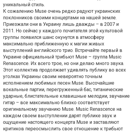
уникальный стиль.
К сожалению Muse очень редко радуют украинских
поклонников своими концертами на нашей земле.
Приезжали они в Украину лишь дважды – в 2007 и
2011. Но сейчас у каждого почитателя этой культовой
группы появился шанс окунутся в атмосферу
максимально приближенную к магии живых
выступлений английского трио. Встречайте первый в
Украине официальный трибьют Muse – группа Music
Renascence. Их всего трое, но они делаю много звука.
Этот коллектив продолжает удивлять публику во всех
уголках Украины своим невероятно точным
исполнением любимых песен Muse. Высочайшие
вокальные партии, перегруженный бас, титанические
ударные, блистательные клавишные мелодии, звучание
гитар – все максимально близко соответствует
оригинальному звучанию Muse. Music Renascence на
каждом своем выступлении дарят публике звук и
ощущение настоящего концерта Muse и заставляют
критиков переосмыслить свое отношение к трибьют