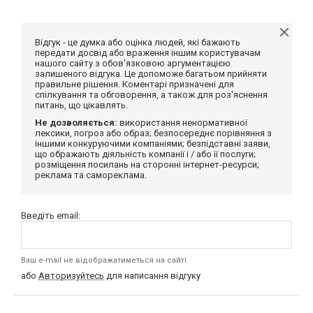
Відгук - це думка або оцінка людей, які бажають
передати досвід або враження іншим користувачам
нашого сайту з обов'язковою аргументацією
залишеного відгука. Це допоможе багатьом прийняти
правильне рішення. Коментарі призначені для
спілкування та обговорення, а також для роз'яснення
питань, що цікавлять.
Не дозволяється:
використання ненормативної
лексики, погроз або образ; безпосереднє порівняння з
іншими конкуруючими компаніями; безпідставні заяви,
що ображають діяльність компанії і / або її послуги;
розміщення посилань на сторонні інтернет-ресурси;
реклама та самореклама.
Введіть email:
Ваш e-mail не відображатиметься на сайті
або
Авторизуйтесь
для написання відгуку