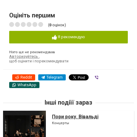
Оцініть першим
(
0
оцінок)
Я рекомендую
Ніхто ще не рекомендував
Авторизуйтесь
,
щоб оцінити і порекомендувати
Reddit
Telegram
Viber
WhatsApp
Інші подіїї зараз
Пори року. Вівальді
Концерты