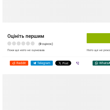
Оцініть першим
(
0
оцінок)
Ніхто ще не рек
Поки ще ніхто не оцінював
Reddit
Telegram
Viber
Whats