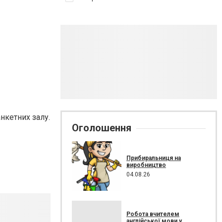
анкетних залу.
Оголошення
Прибиральниця на
виробництво
04.08.26
Робота вчителем
англійської мови у