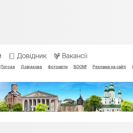
и
Довідник
Вакансії
Погода
Довідкова
Фотозвіти
BOOM!
Реклама на сайті