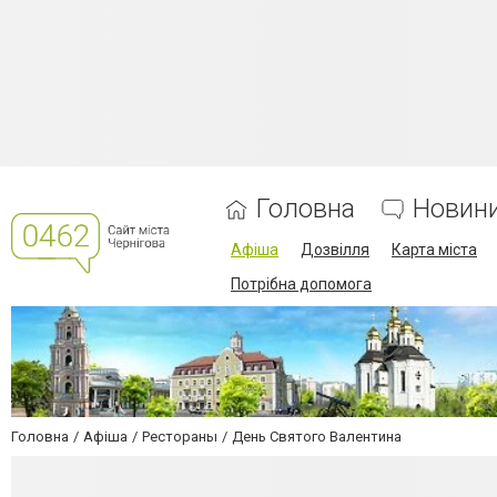
Головна
Новин
Афіша
Дозвілля
Карта міста
Потрібна допомога
Головна
Афіша
Рестораны
День Святого Валентина