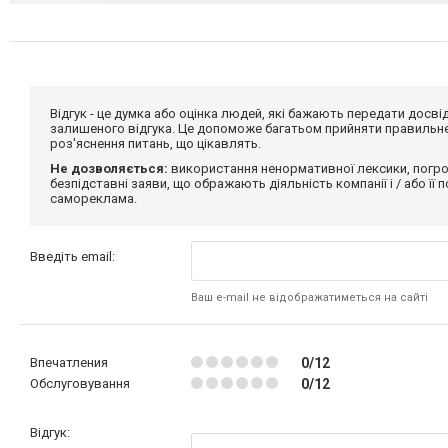
Відгук - це думка або оцінка людей, які бажають передати дос
залишеного відгука. Це допоможе багатьом прийняти правильне 
роз'яснення питань, що цікавлять.
Не дозволяється:
використання ненормативної лексики, погро
безпідставні заяви, що ображають діяльність компанії і / або її
самореклама.
Введіть email:
Ваш e-mail не відображатиметься на сайті
Впечатления
0/12
Обслуговування
0/12
Відгук: