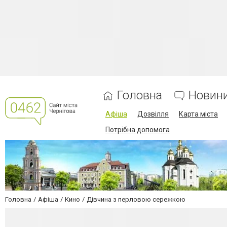
Головна
Новин
Афіша
Дозвілля
Карта міста
Потрібна допомога
Головна
Афіша
Кино
Дівчина з перловою сережкою