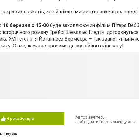
яскравих сюжетів, але й цікаві мистецтвознавчі розповіді
го
10 березня о 15-00
буде захоплюючий фільм Пітера Вебб
історичного роману Трейсі Шевальє. Глядачі доторкнуться
а XVII століття Йоганнеса Вермеєра – так званої «північно
віку. Отже, ласкаво просимо до музейного кінозалу!
Авторизуйтесь
,
Я рекомендую
щоб оцінити і порекомендувати
омендував