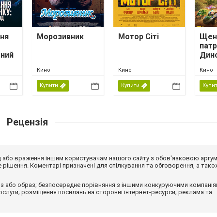
ня
Морозивник
Мотор Сіті
Щен
патр
тний
Дин
Кино
Кино
Кино
Купити
Купити
Купи
Рецензія
від або враження іншим користувачам нашого сайту з обов'язковою аргу
рішення. Коментарі призначені для спілкування та обговорення, а тако
з або образ; безпосереднє порівняння з іншими конкуруючими компанія
 послуги; розміщення посилань на сторонні інтернет-ресурси; реклама та