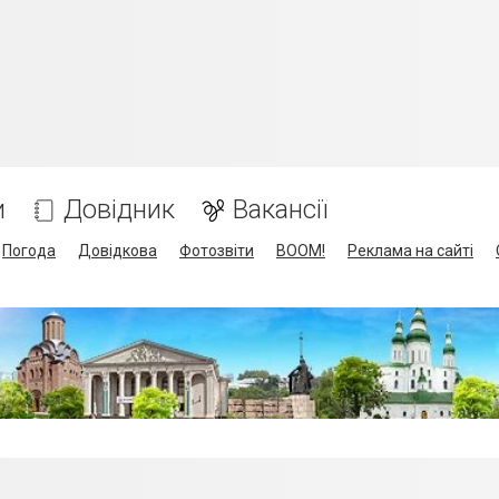
и
Довідник
Вакансії
Погода
Довідкова
Фотозвіти
BOOM!
Реклама на сайті