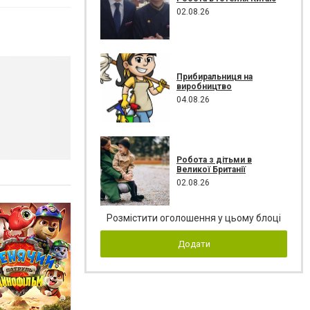
02.08.26
Прибиральниця на
виробництво
04.08.26
Робота з дітьми в
Великої Британії
02.08.26
Розмістити оголошення у цьому блоці
Додати