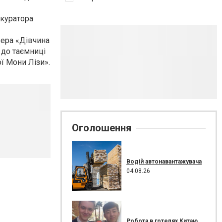
 куратора
ера «Дівчина
 до таємниці
ї Мони Лізи».
Оголошення
Водій автонавантажувача
04.08.26
Робота в готелях Китаю