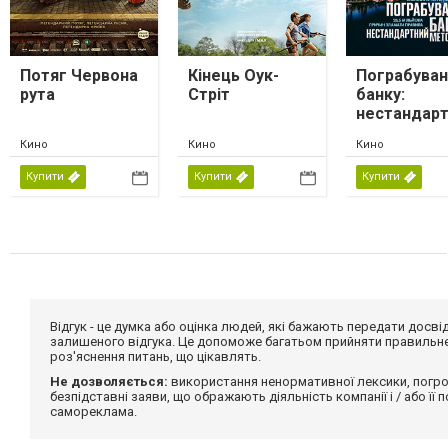
Потяг Червона
Кінець Оук-
Пограбуван
рута
Стріт
банку:
нестандар
метод
Кино
Кино
Кино
Купити
Купити
Купити
Відгук - це думка або оцінка людей, які бажають передати дос
залишеного відгука. Це допоможе багатьом прийняти правильне 
роз'яснення питань, що цікавлять.
Не дозволяється:
використання ненормативної лексики, погро
безпідставні заяви, що ображають діяльність компанії і / або її
самореклама.