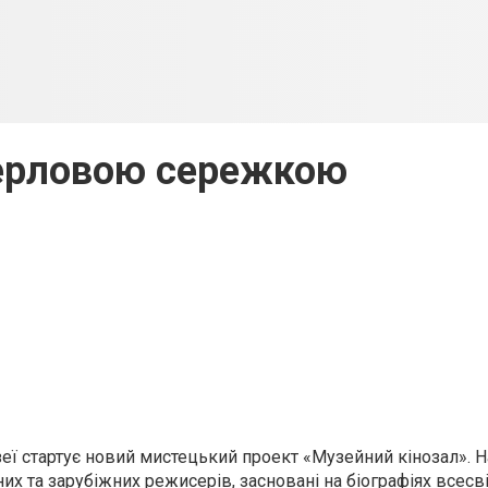
перловою сережкою
ї стартує новий мистецький проект «Музейний кінозал». 
их та зарубіжних режисерів, засновані на біографіях всес