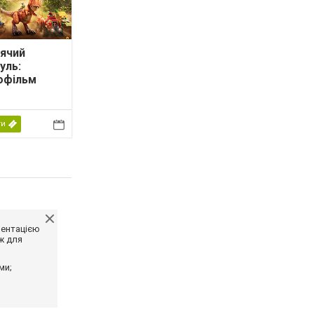
ячий
уль:
офільм
ти
ментацією
ж для
ми;