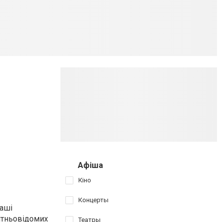
Афіша
Кіно
Концерты
Наші
вітньовідомих
Театры