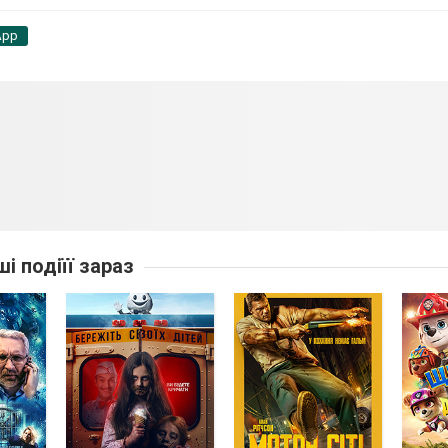
App
ші подіїї зараз