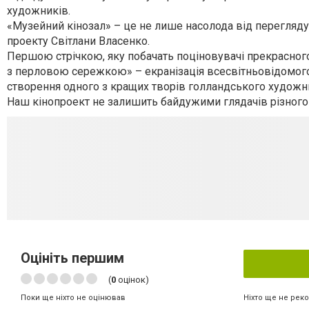
художників.
«Музейний кінозал» – це не лише насолода від перегляду 
проекту Світлани Власенко.
Першою стрічкою, яку побачать поціновувачі прекрасно
з перловою сережкою» – екранізація всесвітньовідомого 
створення одного з кращих творів голландського художник
Наш кінопроект не залишить байдужими глядачів різного 
Оцініть першим
(
0
оцінок)
Ніхто ще не рек
Поки ще ніхто не оцінював