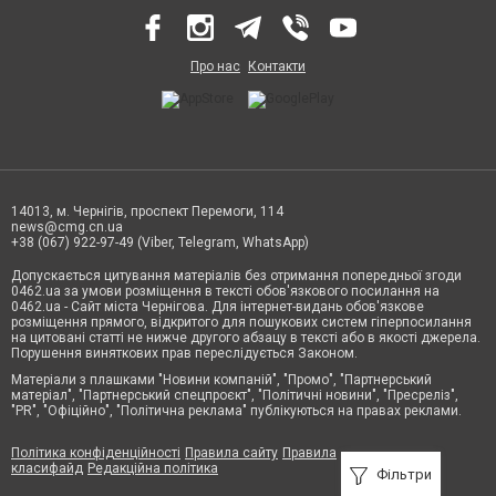
Про нас
Контакти
14013, м. Чернігів, проспект Перемоги, 114
news@cmg.cn.ua
+38 (067) 922-97-49 (Viber, Telegram, WhatsApp)
Допускається цитування матеріалів без отримання попередньої згоди
0462.ua за умови розміщення в тексті обов'язкового посилання на
0462.ua - Сайт міста Чернігова. Для інтернет-видань обов'язкове
розміщення прямого, відкритого для пошукових систем гіперпосилання
на цитовані статті не нижче другого абзацу в тексті або в якості джерела.
Порушення виняткових прав переслідується Законом.
Матеріали з плашками "Новини компаній", "Промо", "Партнерський
матеріал", "Партнерський спецпроєкт", "Політичні новини", "Пресреліз",
"PR", "Офіційно", "Політична реклама" публікуються на правах реклами.
Політика конфіденційності
Правила сайту
Правила
класифайд
Редакційна політика
Фільтри