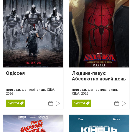
Одіссея
Людина-павук:
Абсолютно новий день
пригоди, фентезі, екшн, США,
пригоди, фантастика, екшн,
2026
США, 2026
Купити
Купити