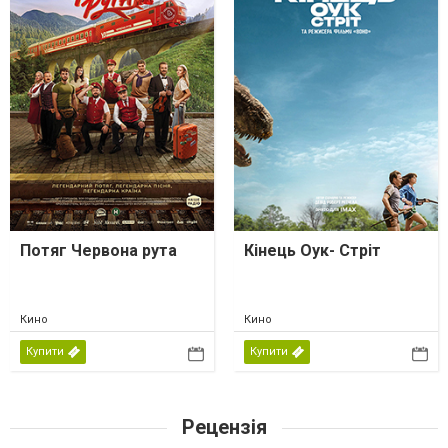
Потяг Червона рута
Кінець Оук- Стріт
Кино
Кино
Купити
Купити
Рецензія