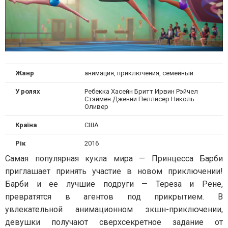
Жанр
анимация, приключения, семейный
У ролях
Ребекка Хасейн Бритт Ирвин Рэйчел
Стэймен Дженни Пеллисер Николь
Оливер
Країна
США
Рік
2016
Самая популярная кукла мира — Принцесса Барби
приглашает принять участие в новом приключении!
Барби и ее лучшие подруги — Тереза и Рене,
превратятся в агентов под прикрытием. В
увлекательной анимационном экшн-приключении,
девушки получают сверхсекретное задание от