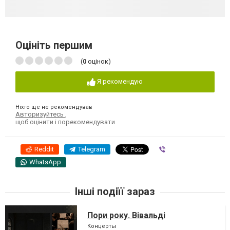
Оцініть першим
(
0
оцінок)
Я рекомендую
Ніхто ще не рекомендував
Авторизуйтесь
,
щоб оцінити і порекомендувати
Reddit
Telegram
Viber
WhatsApp
Інші подіїї зараз
Пори року. Вівальді
Концерты