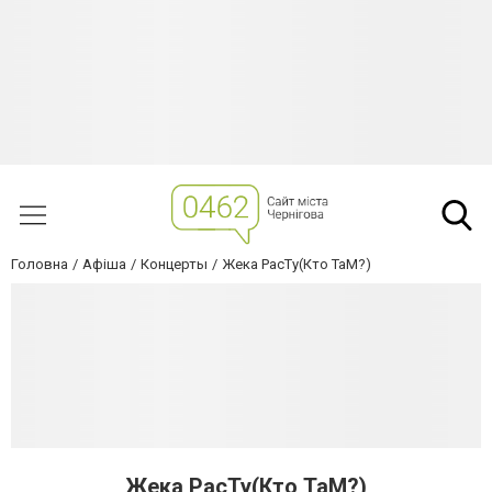
Головна
Афіша
Концерты
Жека РасТу(Кто ТаМ?)
Жека РасТу(Кто ТаМ?)