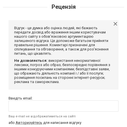
Рецензія
Відгук - це думка або оцінка людей, які бажають
передати досвід або враження іншим користувачам
нашого сайту з обов'язковою аргументацією
залишеного відгука. Це допоможе багатьом прийняти
правильне рішення. Коментарі призначені для
спілкування та обговорення, а також для роз'яснення
питань, що цікавлять.
Не дозволяється:
використання ненормативної
лексики, погроз або образ; безпосереднє порівняння з
іншими конкуруючими компаніями; безпідставні заяви,
що ображають діяльність компанії і / або її послуги;
розміщення посилань на сторонні інтернет-ресурси;
реклама та самореклама.
Введіть email:
Ваш e-mail не відображатиметься на сайті
або
Авторизуйтесь
для написання відгуку