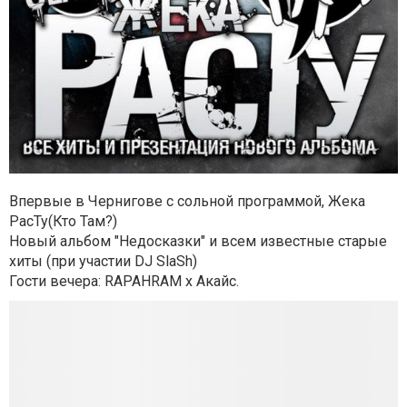
Впервые в Чернигове с сольной программой, Жека
РасТу(Кто Там?)
Новый альбом "Недосказки" и всем известные старые
хиты (при участии DJ SlaSh)
Гости вечера: RAPAHRAM x Акайс.