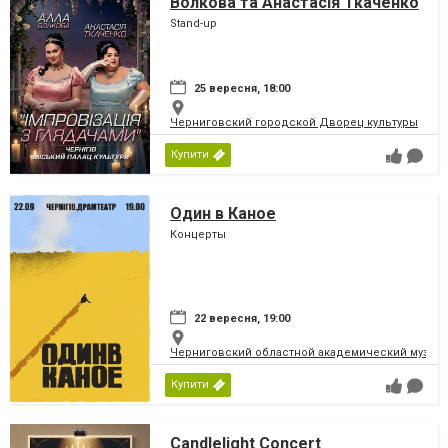
Волкова та Анастасія Ткаченко
Stand-up
25 вересня, 18:00
Черниговский городской Дворец культуры
Купити
Один в Каное
Концерты
22 вересня, 19:00
Черниговский областной академический музыка
Купити
Candlelight Concert