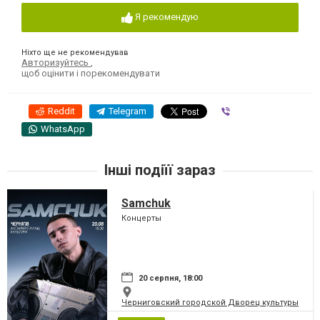
Я рекомендую
Ніхто ще не рекомендував
Авторизуйтесь
,
щоб оцінити і порекомендувати
Reddit
Telegram
Viber
WhatsApp
Інші подіїї зараз
Samchuk
Концерты
20 серпня, 18:00
Черниговский городской Дворец культуры