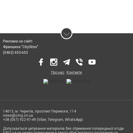
Реклама на сайті
Франшиза "CitySites"
(0462) 653-653
Про нас
Контакти
14013, м. Чернігів, проспект Перемоги, 114
news@cmg.cn.ua
+38 (067) 922-97-49 (Viber, Telegram, WhatsApp)
Допускається цитування матеріалів без отримання попередньої згоди
0462.ua за умови розміщення в тексті обов'язкового посилання на