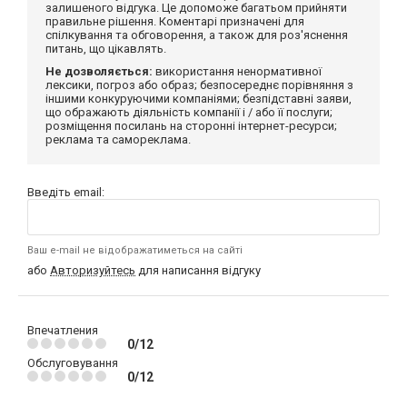
залишеного відгука. Це допоможе багатьом прийняти
правильне рішення. Коментарі призначені для
спілкування та обговорення, а також для роз'яснення
питань, що цікавлять.
Не дозволяється:
використання ненормативної
лексики, погроз або образ; безпосереднє порівняння з
іншими конкуруючими компаніями; безпідставні заяви,
що ображають діяльність компанії і / або її послуги;
розміщення посилань на сторонні інтернет-ресурси;
реклама та самореклама.
Введіть email:
Ваш e-mail не відображатиметься на сайті
або
Авторизуйтесь
для написання відгуку
Впечатления
0/12
Обслуговування
0/12