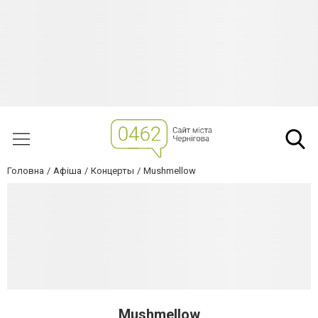
Головна
Афіша
Концерты
Mushmellow
Mushmellow