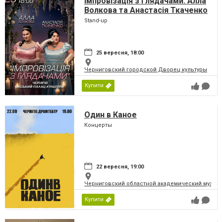
Імпровізація з глядачами. Алла
Волкова та Анастасія Ткаченко
Stand-up
25 вересня, 18:00
Черниговский городской Дворец культуры
Купити
Один в Каное
Концерты
22 вересня, 19:00
Черниговский областной академический музыка
Купити