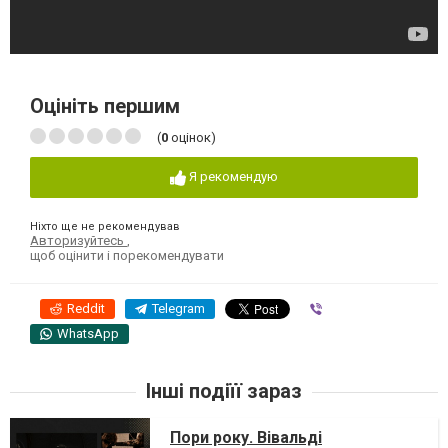
Оцініть першим
(
0
оцінок)
Я рекомендую
Ніхто ще не рекомендував
Авторизуйтесь
,
щоб оцінити і порекомендувати
Reddit
Telegram
Viber
WhatsApp
Інші подіїї зараз
Пори року. Вівальді