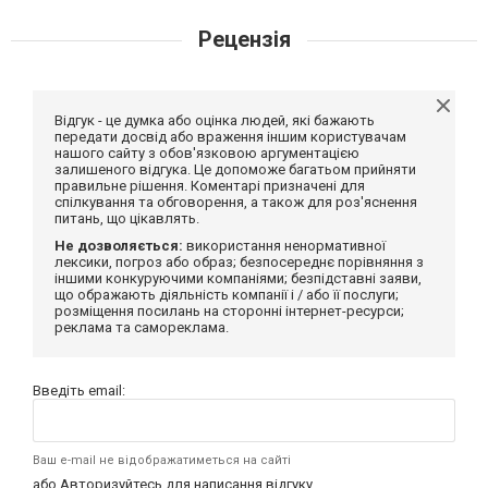
Рецензія
Відгук - це думка або оцінка людей, які бажають
передати досвід або враження іншим користувачам
нашого сайту з обов'язковою аргументацією
залишеного відгука. Це допоможе багатьом прийняти
правильне рішення. Коментарі призначені для
спілкування та обговорення, а також для роз'яснення
питань, що цікавлять.
Не дозволяється:
використання ненормативної
лексики, погроз або образ; безпосереднє порівняння з
іншими конкуруючими компаніями; безпідставні заяви,
що ображають діяльність компанії і / або її послуги;
розміщення посилань на сторонні інтернет-ресурси;
реклама та самореклама.
Введіть email:
Ваш e-mail не відображатиметься на сайті
або
Авторизуйтесь
для написання відгуку