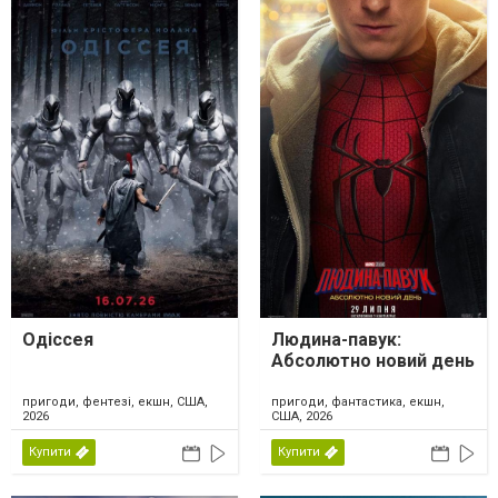
Одіссея
Людина-павук:
Абсолютно новий день
пригоди, фентезі, екшн, США,
пригоди, фантастика, екшн,
2026
США, 2026
Купити
Купити