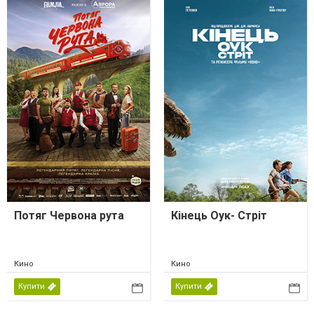
Потяг Червона рута
Кінець Оук- Стріт
Кино
Кино
Купити
Купити