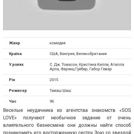
Жанр
комедия
Країна
США, Венгрия, Великобритания
У ролях
С. Дж. Томасон, Кристина Келли, Атилла
Арпа, Ференц Гуйбер, Габор Гевер
Рік
2015
Режисер
Тамаш Шаш
Час
96
Веселые неудачника из агентства знакомств «SOS
LOVE» получают необычное задание от очень
влиятельного бизнесмена: они должны найти способ
познакомить его восторженную сестру Зою со звездой