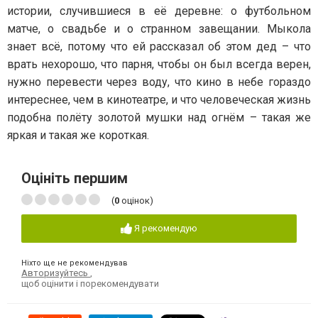
истории, случившиеся в её деревне: о футбольном
матче, о свадьбе и о странном завещании. Мыкола
знает всё, потому что ей рассказал об этом дед – что
врать нехорошо, что парня, чтобы он был всегда верен,
нужно перевести через воду, что кино в небе гораздо
интереснее, чем в кинотеатре, и что человеческая жизнь
подобна полёту золотой мушки над огнём – такая же
яркая и такая же короткая.
Оцініть першим
(
0
оцінок)
Я рекомендую
Ніхто ще не рекомендував
Авторизуйтесь
,
щоб оцінити і порекомендувати