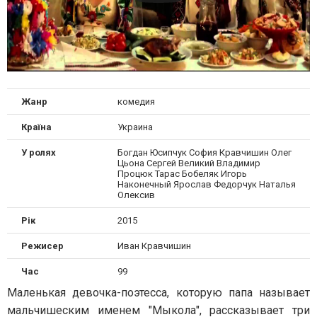
Жанр
комедия
Країна
Украина
У ролях
Богдан Юсипчук София Кравчишин Олег
Цьона Сергей Великий Владимир
Процюк Тарас Бобеляк Игорь
Наконечный Ярослав Федорчук Наталья
Олексив
Рік
2015
Режисер
Иван Кравчишин
Час
99
Маленькая девочка-поэтесса, которую папа называет
мальчишеским именем "Мыкола", рассказывает три