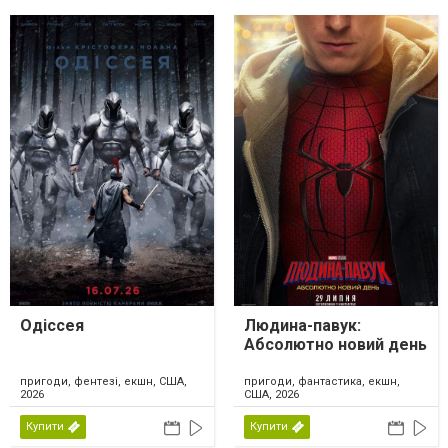
Одіссея
Людина-павук:
Абсолютно новий день
пригоди, фентезі, екшн, США,
пригоди, фантастика, екшн,
2026
США, 2026
Купити
Купити