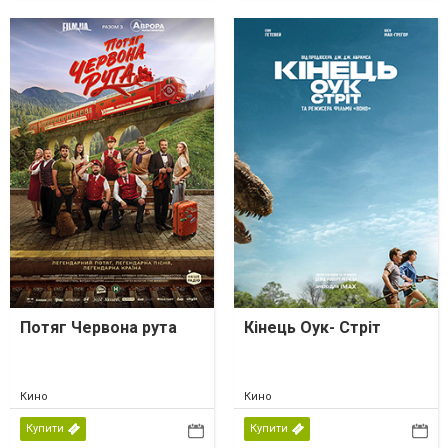
Потяг Червона рута
Кінець Оук- Стріт
Кино
Кино
Купити
Купити