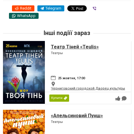
Reddit
Telegram
Viber
WhatsApp
Інші подіїї зараз
Театр Тіней «Teulis»
Театры
25 жовтня, 17:00
Черниговский городской Дворец культуры
Купити
«Апельсиновий Пунш»
Театры