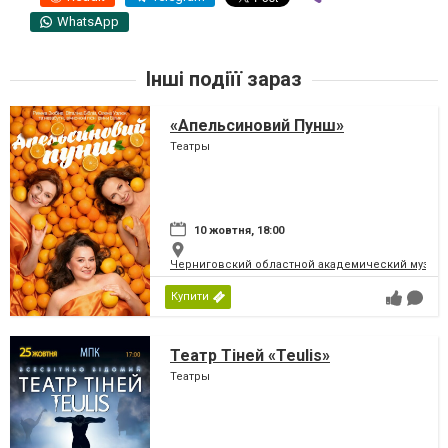
WhatsApp
Інші подіїї зараз
«Апельсиновий Пунш»
Театры
10 жовтня, 18:00
Черниговский областной академический музыка
Купити
Театр Тіней «Teulis»
Театры