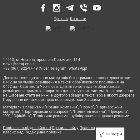
Про нас
Контакти
14013, м. Чернігів, проспект Перемоги, 114
news@cmg.cn.ua
+38 (067) 922-97-49 (Viber, Telegram, WhatsApp)
Допускається цитування матеріалів без отримання попередньої згоди
0462.ua за умови розміщення в тексті обов'язкового посилання на
0462.ua - Сайт міста Чернігова. Для інтернет-видань обов'язкове
розміщення прямого, відкритого для пошукових систем гіперпосилання
на цитовані статті не нижче другого абзацу в тексті або в якості джерела.
Порушення виняткових прав переслідується Законом.
Матеріали з плашками "Новини компаній", "Промо", "Партнерський
матеріал", "Партнерський спецпроєкт", "Політичні новини", "Пресреліз",
"PR", "Офіційно", "Політична реклама" публікуються на правах реклами.
Політика конфіденційності
Правила сайту
Правила
класифайд
Редакційна політика
Фільтри