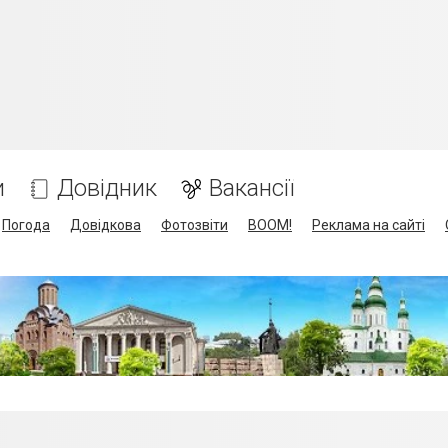
и
Довідник
Вакансії
Погода
Довідкова
Фотозвіти
BOOM!
Реклама на сайті