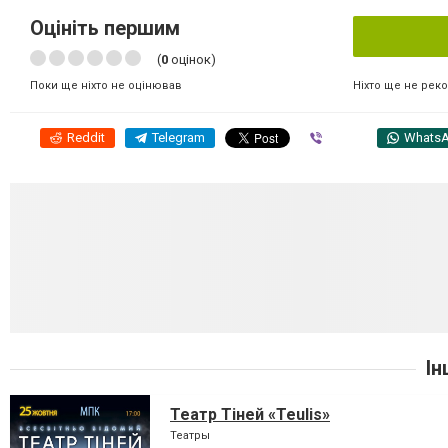
Оцініть першим
(
0
оцінок)
Ніхто ще не рек
Поки ще ніхто не оцінював
Reddit
Telegram
Viber
Whats
Ін
Театр Тіней «Teulis»
Театры