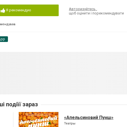
Авторизуйтесь
,
Я рекомендую
щоб оцінити і порекомендувати
омендував
App
ші подіїї зараз
«Апельсиновий Пунш»
Театры