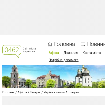
Головна
Новин
Афіша
Дозвілля
Карта міста
Потрібна допомога
Головна
Афіша
Театры
Чарівна лампа Алладіна