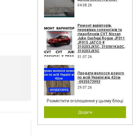
04.08.26
Ремонт варіаторів,
перевірка соленоїдів та
гідроблоків CVT Nissan
Juke Qashqai Rogue JF011
JF015 JATCO #
310203JX5C, 310361KA0C,
310203JX5C
31.07.26
Продати волосся дорого
по всій Україні від 42см
-0935573993
29.07.26
Розмістити оголошення у цьому блоці
Додати