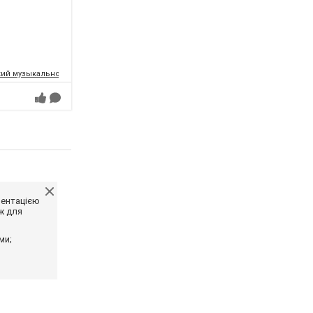
ий музыкально-драматический театр имени Т.Г.Шевченко
ментацією
ж для
ми;