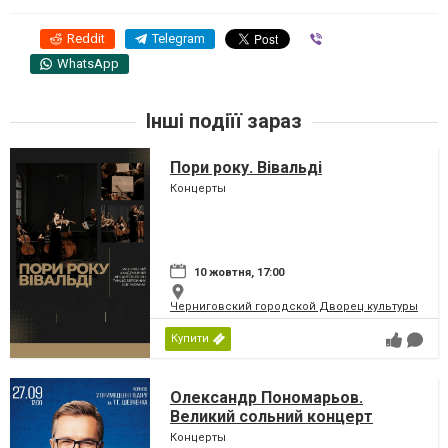
Reddit
Telegram
Viber
WhatsApp
Інші подіїї зараз
Пори року. Вівальді
Концерты
10 жовтня, 17:00
Черниговский городской Дворец культуры
Купити
Олександр Пономарьов.
Великий сольний концерт
Концерты