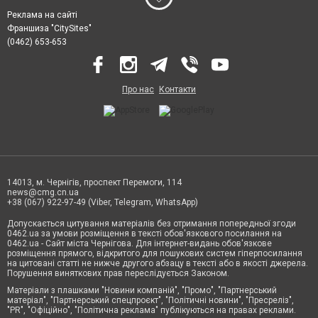
Реклама на сайті
Франшиза "CitySites"
(0462) 653-653
Про нас
Контакти
14013, м. Чернігів, проспект Перемоги, 114
news@cmg.cn.ua
+38 (067) 922-97-49 (Viber, Telegram, WhatsApp)
Допускається цитування матеріалів без отримання попередньої згоди
0462.ua за умови розміщення в тексті обов'язкового посилання на
0462.ua - Сайт міста Чернігова. Для інтернет-видань обов'язкове
розміщення прямого, відкритого для пошукових систем гіперпосилання
на цитовані статті не нижче другого абзацу в тексті або в якості джерела.
Порушення виняткових прав переслідується Законом.
Матеріали з плашками "Новини компаній", "Промо", "Партнерський
матеріал", "Партнерський спецпроєкт", "Політичні новини", "Пресреліз",
"PR", "Офіційно", "Політична реклама" публікуються на правах реклами.