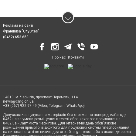
Реклама на сайті
Франшиза "CitySites"
(0462) 653-653
Про нас
Контакти
14013, м. Чернігів, проспект Перемоги, 114
news@cmg.cn.ua
+38 (067) 922-97-49 (Viber, Telegram, WhatsApp)
Допускається цитування матеріалів без отримання попередньої згоди
0462.ua за умови розміщення в тексті обов'язкового посилання на
0462.ua - Сайт міста Чернігова. Для інтернет-видань обов'язкове
розміщення прямого, відкритого для пошукових систем гіперпосилання
на цитовані статті не нижче другого абзацу в тексті або в якості джерела.