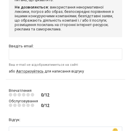
Не дозволяється:
використання ненормативної
лексики, погроз або образ; безпосереднє порівняння з
іншими конкуруючими компаніями; безпідставні заяви,
що ображають діяльність компанії і / або її послуги;
розміщення посилань на сторонні інтернет-ресурси;
реклама та самореклама.
Введіть email:
Ваш e-mail не відображатиметься на сайті
або
Авторизуйтесь
для написання відгуку
Впечатления
0/12
Обслуговування
0/12
Відгук: