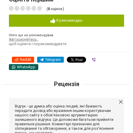
(
0
оцінок)
Я рекомендую
Ніхто ще не рекомендував
Авторизуйтесь
,
щоб оцінити і порекомендувати
Reddit
Telegram
Viber
WhatsApp
Рецензія
Відгук - це думка або оцінка людей, які бажають
передати досвід або враження іншим користувачам
нашого сайту з обов'язковою аргументацією
залишеного відгука. Це допоможе багатьом прийняти
правильне рішення. Коментарі призначені для
спілкування та обговорення, а також для роз'яснення
питань, що цікавлять.