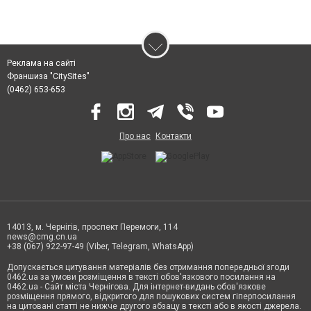
Реклама на сайті
Франшиза "CitySites"
(0462) 653-653
Про нас
Контакти
14013, м. Чернігів, проспект Перемоги, 114
news@cmg.cn.ua
+38 (067) 922-97-49 (Viber, Telegram, WhatsApp)
Допускається цитування матеріалів без отримання попередньої згоди
0462.ua за умови розміщення в тексті обов'язкового посилання на
0462.ua - Сайт міста Чернігова. Для інтернет-видань обов'язкове
розміщення прямого, відкритого для пошукових систем гіперпосилання
на цитовані статті не нижче другого абзацу в тексті або в якості джерела.