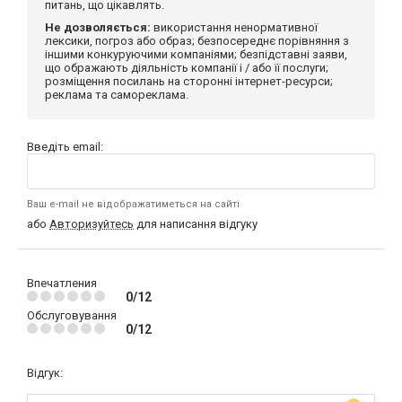
питань, що цікавлять.
Не дозволяється:
використання ненормативної
лексики, погроз або образ; безпосереднє порівняння з
іншими конкуруючими компаніями; безпідставні заяви,
що ображають діяльність компанії і / або її послуги;
розміщення посилань на сторонні інтернет-ресурси;
реклама та самореклама.
Введіть email:
Ваш e-mail не відображатиметься на сайті
або
Авторизуйтесь
для написання відгуку
Впечатления
0/12
Обслуговування
0/12
Відгук: