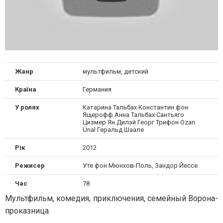
Жанр
мультфильм, детский
Країна
Германия
У ролях
Катарина Тальбах Константин фон
Ящерофф Анна Тальбах Сантьяго
Цизмер Ян Дилэй Георг Трифон Ozan
Ünal Геральд Шаале
Рік
2012
Режисер
Уте фон Мюнхов-Поль, Зандор Йессе
Час
78
Мультфильм
,
комедия
,
приключения
,
семейный Ворона-
проказница.