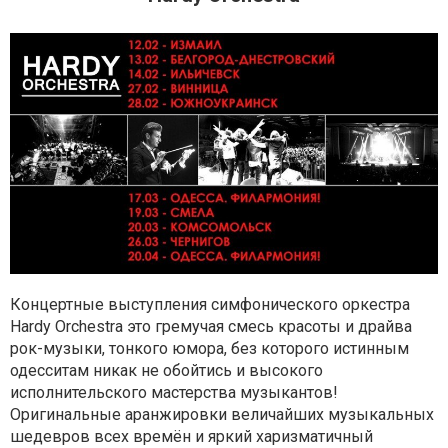
Концертные выступления симфонического оркестра
Hardy Orchestra это гремучая смесь красоты и драйва
рок-музыки, тонкого юмора, без которого истинным
одесситам никак не обойтись и высокого
исполнительского мастерства музыкантов!
Оригинальные аранжировки величайших музыкальных
шедевров всех времён и яркий харизматичный