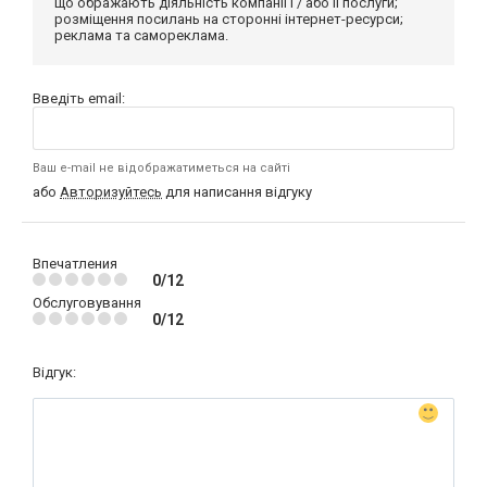
що ображають діяльність компанії і / або її послуги;
розміщення посилань на сторонні інтернет-ресурси;
реклама та самореклама.
Введіть email:
Ваш e-mail не відображатиметься на сайті
або
Авторизуйтесь
для написання відгуку
Впечатления
0/12
Обслуговування
0/12
Відгук: