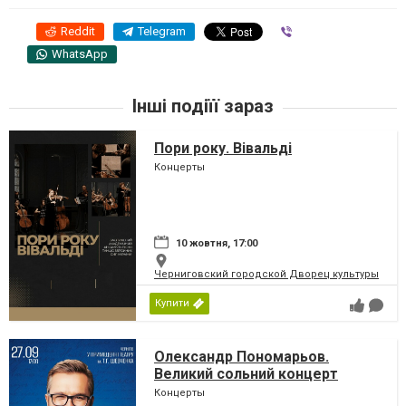
Reddit
Telegram
Viber
WhatsApp
Інші подіїї зараз
Пори року. Вівальді
Концерты
10 жовтня, 17:00
Черниговский городской Дворец культуры
Купити
Олександр Пономарьов.
Великий сольний концерт
Концерты