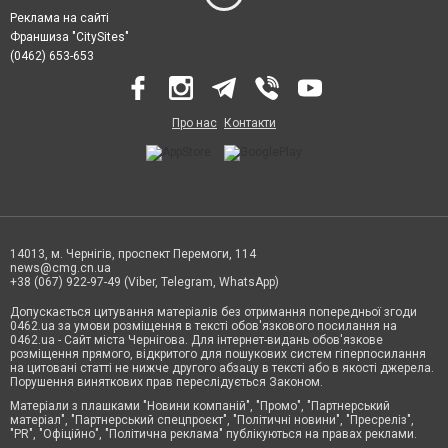
Реклама на сайті
Франшиза "CitySites"
(0462) 653-653
Про нас
Контакти
14013, м. Чернігів, проспект Перемоги, 114
news@cmg.cn.ua
+38 (067) 922-97-49 (Viber, Telegram, WhatsApp)
Допускається цитування матеріалів без отримання попередньої згоди
0462.ua за умови розміщення в тексті обов'язкового посилання на
0462.ua - Сайт міста Чернігова. Для інтернет-видань обов'язкове
розміщення прямого, відкритого для пошукових систем гіперпосилання
на цитовані статті не нижче другого абзацу в тексті або в якості джерела.
Порушення виняткових прав переслідується Законом.
Матеріали з плашками "Новини компаній", "Промо", "Партнерський
матеріал", "Партнерський спецпроєкт", "Політичні новини", "Пресреліз",
"PR", "Офіційно", "Політична реклама" публікуються на правах реклами.