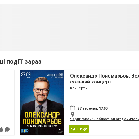
ші подіїї зараз
Олександр Пономарьов. Ве
сольний концерт
Концерты
27 вересня, 17:00
Черниговский областной академическ
Купити