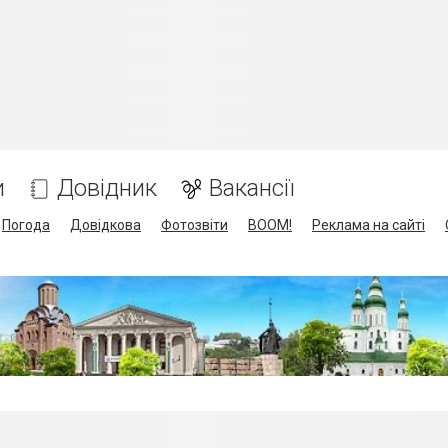
и
Довідник
Вакансії
Погода
Довідкова
Фотозвіти
BOOM!
Реклама на сайті