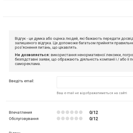
Відгук - це думка або оцінка людей, які бажають передати дос
залишеного відгука. Це допоможе багатьом прийняти правильне 
роз'яснення питань, що цікавлять.
Не дозволяється:
використання ненормативної лексики, погро
безпідставні заяви, що ображають діяльність компанії і / або її
самореклама.
Введіть email:
Ваш e-mail не відображатиметься на сайті
Впечатления
0/12
Обслуговування
0/12