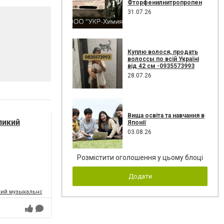
Фторфенилнитропропен
31.07.26
Куплю волося, продать
волоссы по всій Україні
від 42 см -0935573993
28.07.26
Вища освіта та навчання в
ликий
Японії
03.08.26
Розмістити оголошення у цьому блоці
Додати
ий музыкально-драматический театр имени Т.Г.Шевченко