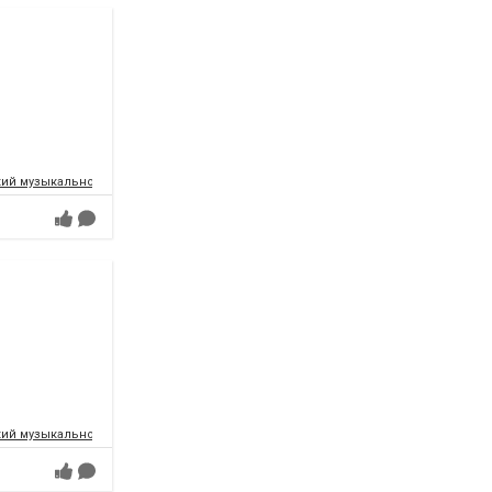
ий музыкально-драматический театр имени Т.Г.Шевченко
ий музыкально-драматический театр имени Т.Г.Шевченко