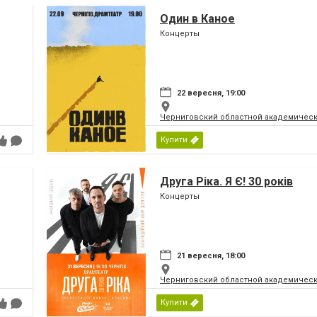
Один в Каное
Концерты
22 вересня, 19:00
Черниговский областной академическ
Купити
Друга Ріка. Я Є! 30 років
Концерты
21 вересня, 18:00
Черниговский областной академическ
Купити