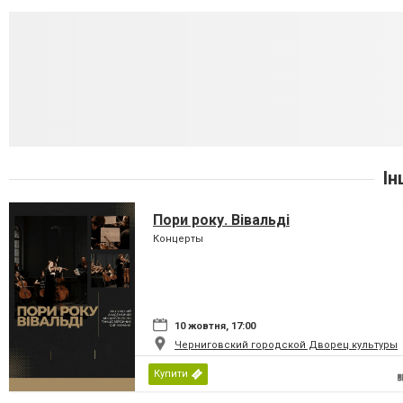
Ін
Пори року. Вівальді
Концерты
10 жовтня, 17:00
Черниговский городской Дворец культуры
Купити