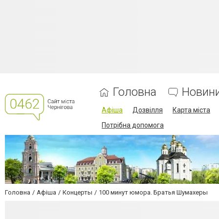
Головна
Новин
Афіша
Дозвілля
Карта міста
Потрібна допомога
Головна
Афіша
Концерты
100 минут юмора. Братья Шумахеры