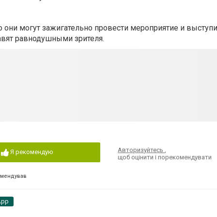
о они могут зажигательно провести мероприятие и выступи
авят равнодушными зрителя.
Авторизуйтесь
,
Я рекомендую
щоб оцінити і порекомендувати
омендував
App