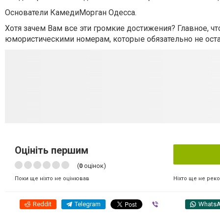
Основатели КамедиМорган Одесса.
Хотя зачем Вам все эти громкие достижения? Главное, чт
юмористическими номерам, которые обязательно не ост
Оцініть першим
(
0
оцінок)
Ніхто ще не рек
Поки ще ніхто не оцінював
Reddit
Telegram
Viber
Whats