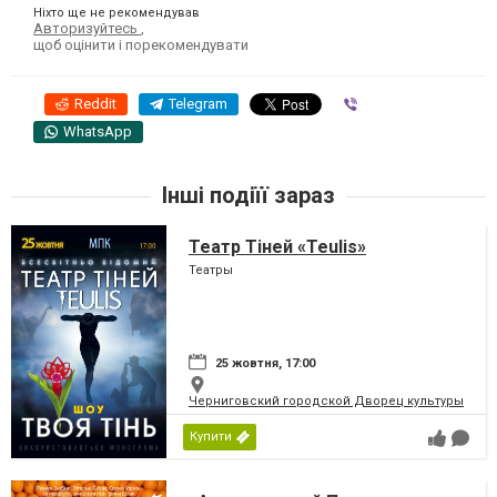
Ніхто ще не рекомендував
Авторизуйтесь
,
щоб оцінити і порекомендувати
Reddit
Telegram
Viber
WhatsApp
Інші подіїї зараз
Театр Тіней «Teulis»
Театры
25 жовтня, 17:00
Черниговский городской Дворец культуры
Купити