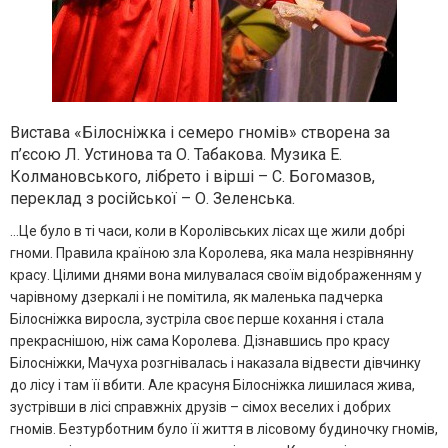
Вистава «Білосніжка і семеро гномів» створена за
п’єсою Л. Устинова та О. Табакова. Музика Е.
Колмановського, лібрето і вірші – С. Богомазов,
переклад з російської – О. Зеленська.
…Це було в ті часи, коли в Королівських лісах ще жили добрі
гноми. Правила країною зла Королева, яка мала незрівнянну
красу. Цілими днями вона милувалася своїм відображенням у
чарівному дзеркалі і не помітила, як маленька падчерка
Білосніжка виросла, зустріла своє перше кохання і стала
прекраснішою, ніж сама Королева. Дізнавшись про красу
Білосніжки, Мачуха розгнівалась і наказала відвести дівчинку
до лісу і там її вбити. Але красуня Білосніжка лишилася жива,
зустрівши в лісі справжніх друзів – сімох веселих і добрих
гномів. Безтурботним було її життя в лісовому будиночку гномів,