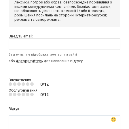
лексики, погроз або образ; безпосереднє порівняння з
іншими конкуруючими компаніями; безпідставні заяви,
що ображають діяльність компанії і / або її послуги;
розміщення посилань на сторонні інтернет-ресурси;
реклама та самореклама.
Введіть email:
Ваш e-mail не відображатиметься на сайті
або
Авторизуйтесь
для написання відгуку
Впечатления
0/12
Обслуговування
0/12
Відгук: