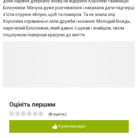
доки чарівне дзеркало знову не відкрило Королеві таємницю
Білосніжки. Мачуха дуже розгнівалася і наказала дати падчерці
з’їсти отруєне яблуко, щоб та померла. Та не знала зла
Королева справжньої сили дружби і кохання. Молодий Вождь,
наречений Білосніжки, який давно її шукав і знайшов, своїм
поцілунком повернув красуню до життя.
Оцініть першим
(
0
оцінок)
Я рекомендую