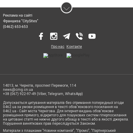
Реклама на сайті
Франшиза "CitySites"
(0462) 653-653
Про нас
Контакти
14013, м. Чернігів, проспект Перемоги, 114
news@cmg.cn.ua
+38 (067) 922-97-49 (Viber, Telegram, WhatsApp)
Допускається цитування матеріалів без отримання попередньої згоди
0462.ua за умови розміщення в тексті обов'язкового посилання на
0462.ua - Сайт міста Чернігова. Для інтернет-видань обов'язкове
розміщення прямого, відкритого для пошукових систем гіперпосилання
на цитовані статті не нижче другого абзацу в тексті або в якості джерела.
Порушення виняткових прав переслідується Законом.
Матеріали з плашками "Новини компаній", "Промо", "Партнерський