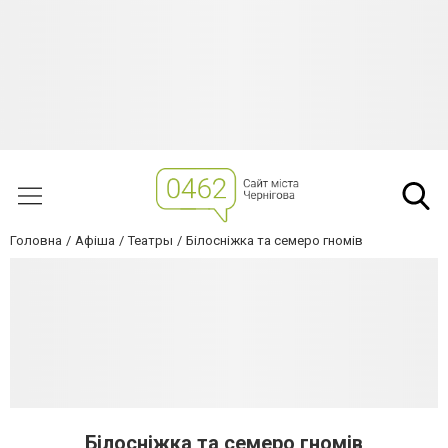
Головна
Афіша
Театры
Білосніжка та семеро гномів
Білосніжка та семеро гномів