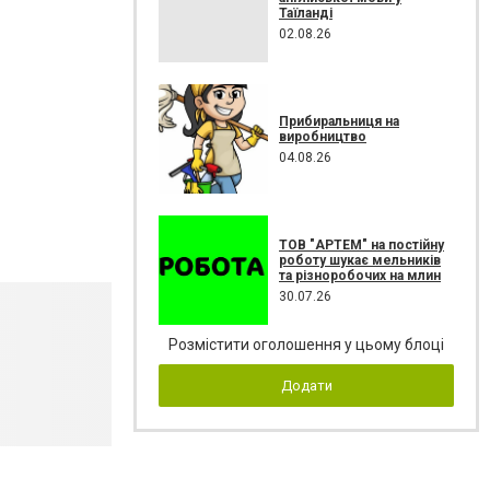
Таїланді
02.08.26
Прибиральниця на
виробництво
04.08.26
ТОВ "АРТЕМ" на постійну
роботу шукає мельників
та різноробочих на млин
30.07.26
Розмістити оголошення у цьому блоці
Додати