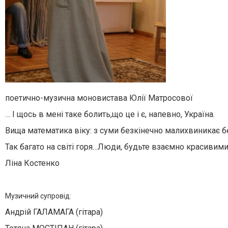
поетично-музична моновистава Юлії Матросової
… І щось в мені таке болить,що це і є, напевно, Україна.
Вища математика віку: з суми безкінечно малихвиникає б
Так багато на світі горя…Люди, будьте взаємно красивим
Ліна Костенко
Музичний супровід:
Андрій ГАЛАМАГА (гітара)