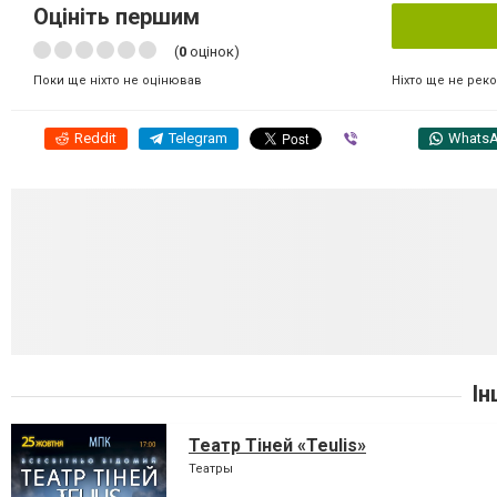
Оцініть першим
(
0
оцінок)
Ніхто ще не рек
Поки ще ніхто не оцінював
Reddit
Telegram
Viber
Whats
Ін
Театр Тіней «Teulis»
Театры