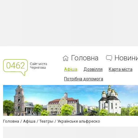
Головна
Новин
Афіша
Дозвілля
Карта міста
Потрібна допомога
Головна
Афіша
Театры
Українське альфреско