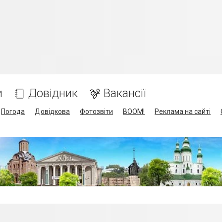
и
Довідник
Вакансії
Погода
Довідкова
Фотозвіти
BOOM!
Реклама на сайті