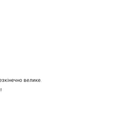
езкінечно велике.
и!