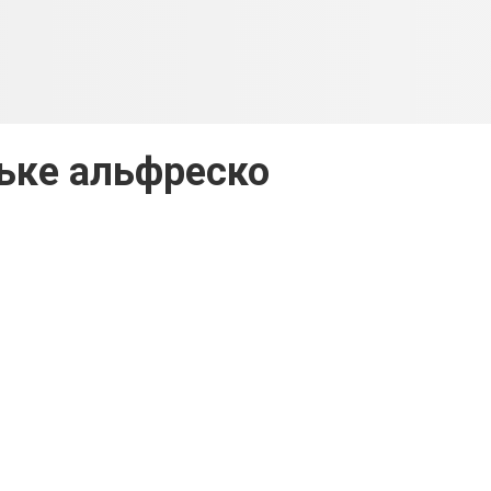
ьке альфреско