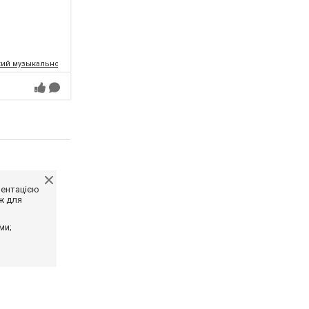
ий музыкально-драматический театр имени Т.Г.Шевченко
ментацією
ж для
ми;