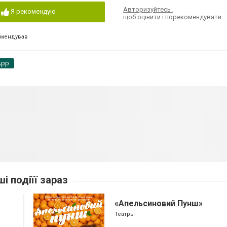
Авторизуйтесь
,
Я рекомендую
щоб оцінити і порекомендувати
омендував
App
ші подіїї зараз
«Апельсиновий Пунш»
Театры