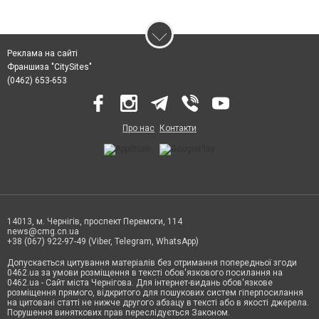
Реклама на сайті
Франшиза "CitySites"
(0462) 653-653
Про нас
Контакти
14013, м. Чернігів, проспект Перемоги, 114
news@cmg.cn.ua
+38 (067) 922-97-49 (Viber, Telegram, WhatsApp)
Допускається цитування матеріалів без отримання попередньої згоди
0462.ua за умови розміщення в тексті обов'язкового посилання на
0462.ua - Сайт міста Чернігова. Для інтернет-видань обов'язкове
розміщення прямого, відкритого для пошукових систем гіперпосилання
на цитовані статті не нижче другого абзацу в тексті або в якості джерела.
Порушення виняткових прав переслідується Законом.