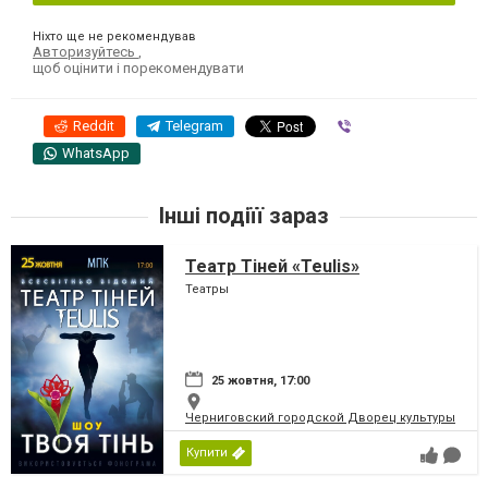
Ніхто ще не рекомендував
Авторизуйтесь
,
щоб оцінити і порекомендувати
Reddit
Telegram
Viber
WhatsApp
Інші подіїї зараз
Театр Тіней «Teulis»
Театры
25 жовтня, 17:00
Черниговский городской Дворец культуры
Купити