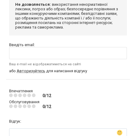
Не дозволяється:
використання ненормативної
лексики, погроз або образ; безпосереднє порівняння з
іншими конкуруючими компаніями; безпідставні заяви,
що ображають діяльність компанії і / або її послуги;
розміщення посилань на сторонні інтернет-ресурси;
реклама та самореклама.
Введіть email:
Ваш e-mail не відображатиметься на сайті
або
Авторизуйтесь
для написання відгуку
Впечатления
0/12
Обслуговування
0/12
Відгук: