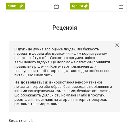
Купити
Купити
Рецензія
Відгук - це думка або оцінка людей, які бажають
передати досвід або враження іншим користувачам
нашого сайту з обов'язковою аргументацією
залишеного відгука. Це допоможе багатьом прийняти
правильне рішення. Коментарі призначені для
спілкування та обговорення, а також для роз'яснення
питань, що цікавлять.
Не дозволяється:
використання ненормативної
лексики, погроз або образ; безпосереднє порівняння з
іншими конкуруючими компаніями; безпідставні заяви,
що ображають діяльність компанії і / або її послуги;
розміщення посилань на сторонні інтернет-ресурси;
реклама та самореклама.
Введіть email: