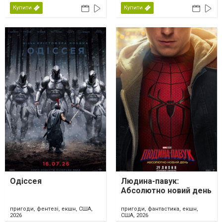
Купити
Купити
Одіссея
Людина-павук:
Абсолютно новий день
пригоди, фентезі, екшн, США,
пригоди, фантастика, екшн,
2026
США, 2026