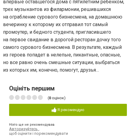
впервые оставшегося дома с пятилетним ребенком,
трех музыкантов из филармонии, решившихся
на ограбление сурового бизнесмена, на домашнюю
вечеринку к которому их отправил тот самый
промоутер, и бедного студента, пригласившего
на первое свидание в дорогой ресторан дочку того
самого сурового бизнесмена. В результате, каждый
из героев попадет в нелепые, пикантные, опасные,
но все равно очень смешные ситуации, выбраться
из которых им, конечно, помогут, друзья…
Оцініть першим
(
0
оцінок)
Я рекомендую
Ніхто ще не рекомендував
Авторизуйтесь
,
щоб оцінити і порекомендувати