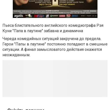
Пьеса блистательного английского комедиографа Рэя
Куни "Папа в паутине" забавна и динамична
Череда комедийных ситуаций закручена до предела.
Герои "Папы в паутине" постоянно попадают в смешные
ситуации. А финал замысловатого действия окажется
неожиданным.