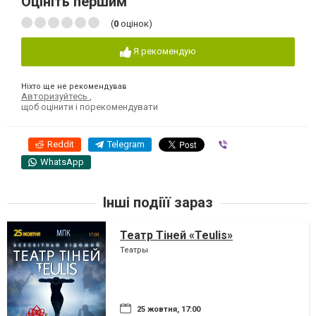
Оцініть першим
(
0
оцінок)
Я рекомендую
Ніхто ще не рекомендував
Авторизуйтесь
,
щоб оцінити і порекомендувати
Reddit
Telegram
Viber
WhatsApp
Інші подіїї зараз
Театр Тіней «Teulis»
Театры
25 жовтня, 17:00