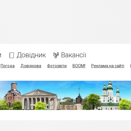
и
Довідник
Вакансії
Погода
Довідкова
Фотозвіти
BOOM!
Реклама на сайті