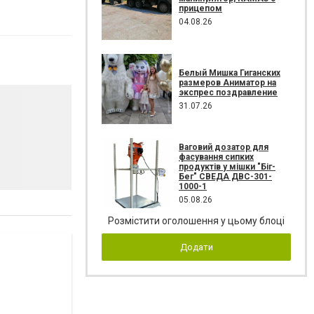
прицепом
04.08.26
Белый Мишка Гиганских
размеров Аниматор на
экспрес поздравление
31.07.26
Ваговий дозатор для
фасування сипких
продуктів у мішки "Біг-
Бег" СВЕДА ДВС-301-
1000-1
05.08.26
Розмістити оголошення у цьому блоці
Додати