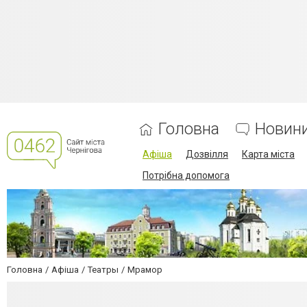
Головна
Новин
Афіша
Дозвілля
Карта міста
Потрібна допомога
Головна
Афіша
Театры
Мрамор