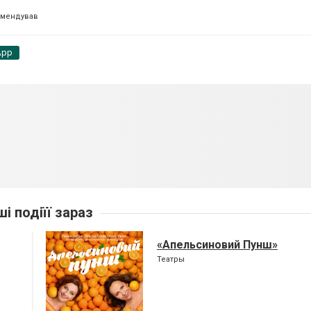
омендував
App
ші подіїї зараз
«Апельсиновий Пунш»
Театры