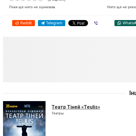
Ніхто ще не рек
Поки ще ніхто не оцінював
Reddit
Telegram
Viber
Whats
Ін
Театр Тіней «Teulis»
Театры