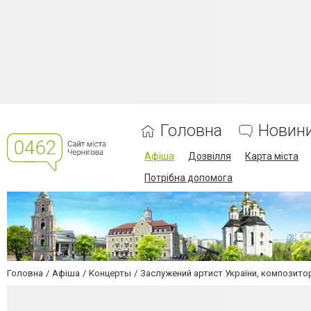
Головна
Новин
Афіша
Дозвілля
Карта міста
Потрібна допомога
Головна
Афіша
Концерты
Заслужений артист України, композит