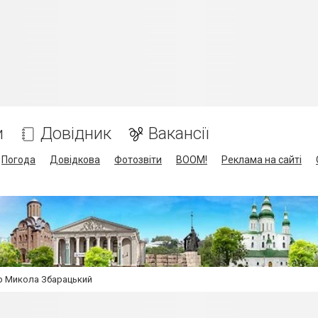
и
Довідник
Вакансії
Погода
Довідкова
Фотозвіти
BOOM!
Реклама на сайті
ор Микола Збарацький