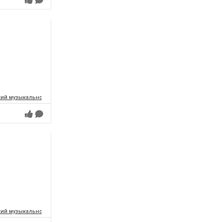
ий музыкально-драматический театр имени Т.Г.Шевченко
ий музыкально-драматический театр имени Т.Г.Шевченко