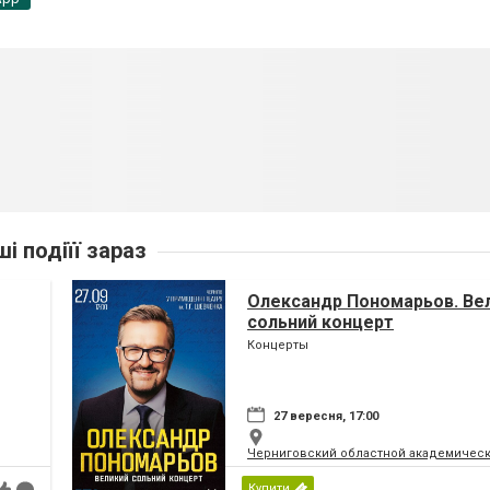
ші подіїї зараз
Олександр Пономарьов. Ве
сольний концерт
Концерты
27 вересня, 17:00
Черниговский областной академическ
Купити