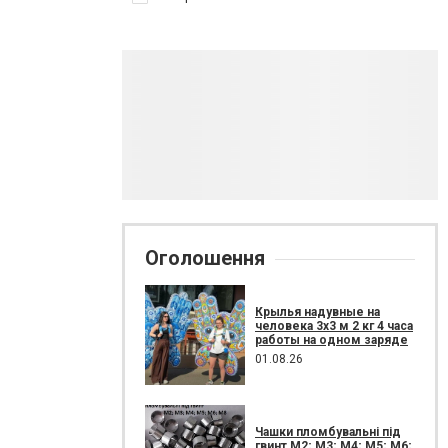
Оголошення
Крылья надувные на
человека 3х3 м 2 кг 4 часа
работы на одном заряде
01.08.26
Чашки пломбувальні під
гвинт М2; М3; М4; М5; М6;