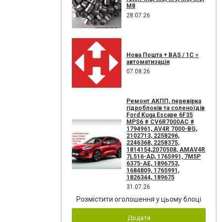
М8
28.07.26
Нова Пошта + BAS / 1C =
автоматизація
07.08.26
Ремонт АКПП, перевірка
гідроблоків та соленоїдів
Ford Kuga Escape 6F35
MPS6 # CV6R7000AC #
1794961, AV4R 7000-BG,
2102713, 2258296,
2246368, 2258375,
1814154,2070508, AMAV4R
7L516-AD, 1765991, 7M5P
6375-AE, 1896753,
1684809, 1765991,
1826344, 189675
31.07.26
Розмістити оголошення у цьому блоці
Додати