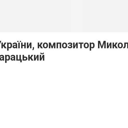
країни, композитор Мико
арацький