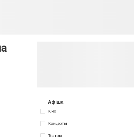
ла
Афіша
Кіно
Концерты
Театры