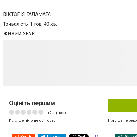
ВІКТОРІЯ ГАЛАМАГА
Тривалiсть:
1 год. 40 хв.
ЖИВИЙ ЗВУК
Оцініть першим
(
0
оцінок)
Ніхто ще не рек
Поки ще ніхто не оцінював
Reddit
Telegram
Viber
Whats