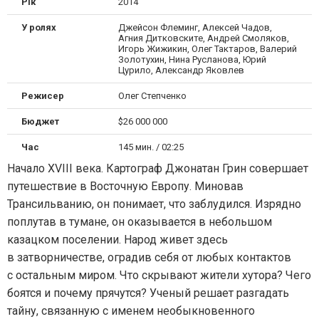
Рік
2014
У ролях
Джейсон Флеминг, Алексей Чадов,
Агния Дитковските, Андрей Смоляков,
Игорь Жижикин, Олег Тактаров, Валерий
Золотухин, Нина Русланова, Юрий
Цурило, Александр Яковлев
Режисер
Олег Степченко
Бюджет
$26 000 000
Час
145 мин. / 02:25
Начало XVIII века. Картограф Джонатан Грин совершает
путешествие в Восточную Европу. Миновав
Трансильванию, он понимает, что заблудился. Изрядно
поплутав в тумане, он оказывается в небольшом
казацком поселении. Народ живет здесь
в затворничестве, оградив себя от любых контактов
с остальным миром. Что скрывают жители хутора? Чего
боятся и почему прячутся? Ученый решает разгадать
тайну, связанную с именем необыкновенного