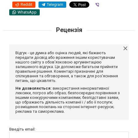
Reddit
Telegram
Viber
WhatsApp
Рецензія
Відгук - це думка або оцінка людей, які бажають
передати досвід або враження іншим користувачам
нашого сайту з обов'язковою аргументацією
залишеного відгука. Це допоможе багатьом прийняти
правильне рішення. Коментарі призначені для
спілкування та обговорення, а також для роз'яснення
питань, що цікавлять.
Не дозволяється:
використання ненормативної
лексики, погроз або образ; безпосереднє порівняння з
іншими конкуруючими компаніями; безпідставні заяви,
що ображають діяльність компанії і / або її послуги;
розміщення посилань на сторонні інтернет-ресурси;
реклама та самореклама.
Введіть email: