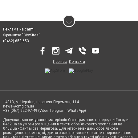
Реклама на сайті
Франшиза "CitySites"
(0462) 653-653
Про нас
Контакти
14013, м. Чернігів, проспект Перемоги, 114
news@cmg.cn.ua
+38 (067) 922-97-49 (Viber, Telegram, WhatsApp)
Допускається цитування матеріалів без отримання попередньої згоди
0462.ua за умови розміщення в тексті обов'язкового посилання на
0462.ua - Сайт міста Чернігова. Для інтернет-видань обов'язкове
розміщення прямого, відкритого для пошукових систем гіперпосилання
на цитовані статті не нижче другого абзацу в тексті або в якості джерела.