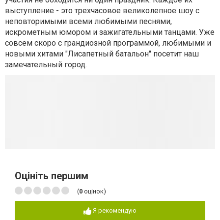
выступление - это трехчасовое великолепное шоу с
неповторимыми всеми любимыми песнями,
искрометным юмором и зажигательными танцами. Уже
совсем скоро с грандиозной программой, любимыми и
новыми хитами "Лисапетный батальон" посетит наш
замечательный город.
Оцініть першим
(
0
оцінок)
Я рекомендую