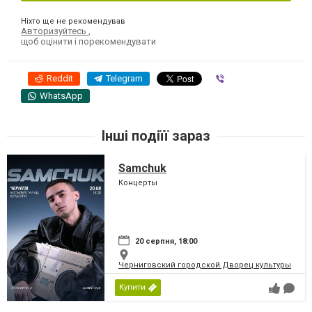
Ніхто ще не рекомендував
Авторизуйтесь
,
щоб оцінити і порекомендувати
Reddit
Telegram
Viber
WhatsApp
Інші подіїї зараз
Samchuk
Концерты
20 серпня, 18:00
Черниговский городской Дворец культуры
Купити