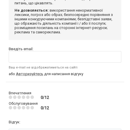
питань, що цікавлять.
Не дозволяється:
використання ненормативної
лексики, погроз або образ; безпосереднє порівняння з
іншими конкуруючими компаніями; безпідставні заяви,
що ображають діяльність компанії і / або її послуги;
розміщення посилань на сторонні інтернет-ресурси;
реклама та самореклама.
Введіть email:
Ваш e-mail не відображатиметься на сайті
або
Авторизуйтесь
для написання відгуку
Впечатления
0/12
Обслуговування
0/12
Відгук: