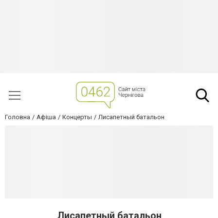
Головна
Афіша
Концерты
Лисапетный батальон
Лисапетный батальон